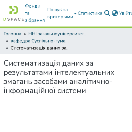
Фонди
Пошук за
та
Статистика
Увій
критеріями
зібрання
Головна
ННІ загальноуніверситетської підготовки
кафедра Суспільно-гуманітарні науки
Систематизація даних за результатами інтелектуальних змагань засобами аналітично-інформаційної системи
Систематизація даних за
результатами інтелектуальних
змагань засобами аналітично-
інформаційної системи