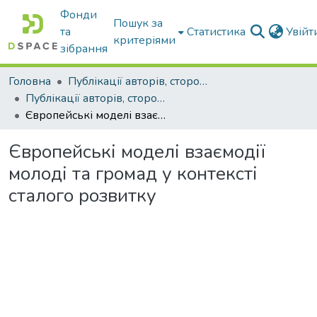
Фонди
Пошук за
та
Статистика
Увій
критеріями
зібрання
Головна
Публікації авторів, сторонніх університету
Публікації авторів, сторонніх університету
Європейські моделі взаємодії молоді та громад у контексті сталого розвитку
Європейські моделі взаємодії
молоді та громад у контексті
сталого розвитку