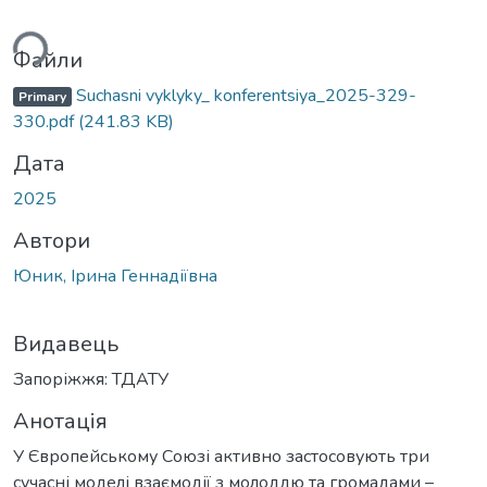
ься...
Файли
Suchasni vyklyky_ konferentsiya_2025-329-
Primary
330.pdf
(241.83 KB)
Дата
2025
Автори
Юник, Ірина Геннадіївна
Видавець
Запоріжжя: ТДАТУ
Анотація
У Європейському Союзі активно застосовують три
сучасні моделі взаємодії з молоддю та громадами –