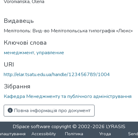
Voronianska, Olena
Видавець
Мелітополь: Вид-во Мелітопольська типографія «Люкс»
Ключові слова
менеджмент
,
управление
URI
http://elar.tsatu.edu.ua/handle/123456789/1004
Зібрання
Кафедра Менеджменту та публічного адміністрування
Повна інформація про документ
DSpace software
copyright © 2002-2026
LYRASIS
алаштування
Accessibility
Політика
Угода
Sen