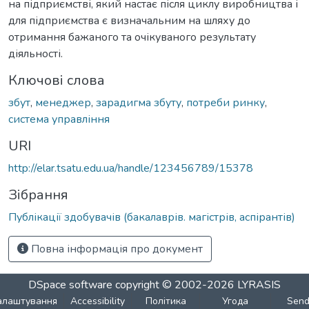
на підприємстві, який настає після циклу виробництва і
для підприємства є визначальним на шляху до
отримання бажаного та очікуваного результату
діяльності.
Ключові слова
збут
,
менеджер
,
зарадигма збуту
,
потреби ринку
,
система управління
URI
http://elar.tsatu.edu.ua/handle/123456789/15378
Зібрання
Публікації здобувачів (бакалаврів. магістрів, аспірантів)
Повна інформація про документ
DSpace software
copyright © 2002-2026
LYRASIS
алаштування
Accessibility
Політика
Угода
Sen