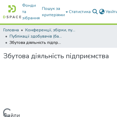
Фонди
Пошук за
та
Статистика
Увій
критеріями
зібрання
Головна
Конференції, збірки, публікації молодих вчених і здобувачів : магістрів, бакалаврів, аспірантів.
Публікації здобувачів (бакалаврів. магістрів, аспірантів)
Збутова діяльність підприємства
Збутова діяльність підприємства
Файли