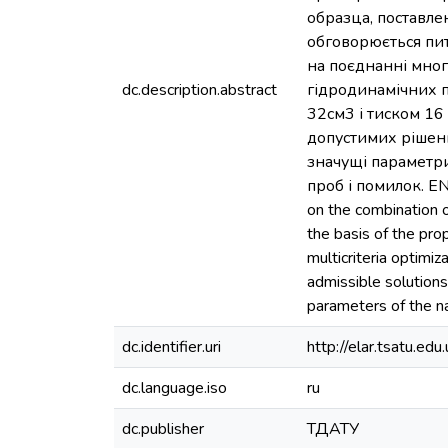
образца, поставле
обговорюється пит
на поєднанні мног
dc.description.abstract
гідродинамічних п
32см3 і тиском 16 
допустимих рішень
значущі параметри
проб і помилок. EN: 
on the combination o
the basis of the pr
multicriteria optimi
admissible solutions;
parameters of the na
dc.identifier.uri
http://elar.tsatu.
dc.language.iso
ru
dc.publisher
ТДАТУ