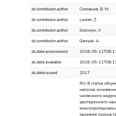
dc.contributor.author
Соловьев, В. М.
dc.contributor.author
Lourier, Z.
dc.contributor.author
Solovyov, V.
dc.contributor.author
Garsyuk, A.
dc.date.accessioned
2018-05-11T08:1
dc.date.available
2018-05-11T08:1
dc.date.issued
2017
RU: В статье обс
насосов, основан
численного модел
шестеренного нас
многокритериальн
примере поиска т