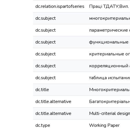
dc.relation.ispartofseries
Праці ТДАТУ;Вип. 1
dc.subject
многокритериаль
dc.subject
параметрические 
dc.subject
функциональные 
dc.subject
критериальные о
dc.subject
корреляционный 
dc.subject
таблица испытани
dc.title
Многокритериальн
dc.title.alternative
Багатокритеріаль
dc.title.alternative
Multi-criterial desig
dc.type
Working Paper