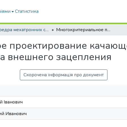
ріями
Статистика
Кафедра мехатронних систем тракторів та сільскогосподарських машин
Многокритериальное проектирование качающего узла шестеренного насоса внешнего зацепления
е проектирование качающ
са внешнего зацепления
Скорочена інформація про документ
й Іванович
ий Иванович