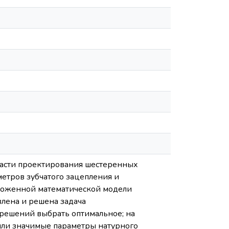
бласти проектирования шестеренных
етров зубчатого зацепления и
ложенной математической модели
влена и решена задача
решений выбрать оптимальное; на
яли значимые параметры натурного