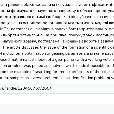
на и решена обратная задача (как задача идентификации) м
ання формування наукового напрямку в області проектува
окритериальної оптимізації параметрів зубчастого зачепл
роцесів; на основі запропонованої математичної моделі ш
МПа) поставлена і вирішена задача багатокритеріальної опт
 вибрати оптимальне; на прикладі пошуку трьох коефіцієнт
 натурного зразка, поставлена і вирішена зворотна задача
Тhe article discusses the issue of the formation of a scientific d
f multicriteria optimization of gearing parameters and numerical
oposed mathematical model of a gear pump (with a working volum
zation problem was posed and solved, which made it possible to 
 on the example of searching for three coefficients of the initial 
tural sample, an inverse problem (as an identification problem) w
edu.ua/handle/123456789/2854