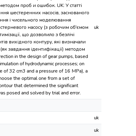
етодом проб и ошибок. UK: У статті
ння шестеренних насосів, заснованого
ення і чисельного моделювання
естерневого насосу (з робочим об'ємом
uk
имізації, що дозволило з безлічі
ів вихідного контуру, які визначали
 (як завдання ідентифікації) методом
irection in the design of gear pumps, based
 simulation of hydrodynamic processes; on
e of 32 cm3 and a pressure of 16 MPa), a
choose the optimal one from a set of
contour that determined the significant
as posed and solved by trial and error.
uk
uk