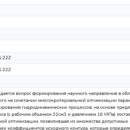
1:22Z
1:22Z
уждается вопрос формирования научного направления в о
ного на сочетании многокритериальной оптимизации парам
ирования гидродинамических процессов; на основе пред
оса (с рабочим объемом 32см3 и давлением 16 МПа) поста
ой оптимизации, позволившая из множества допустимых 
рех коэффициентов исходного контура, которые определ