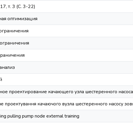
7, т. 3 (С. 3-22)
ная оптимизация
ограничения
ограничения
граничения
анализ
й
ое проектирование качающего узла шестеренного насоса
не проектування качаючого вузла шестеренного насосу зо
ning pulling pump node external training