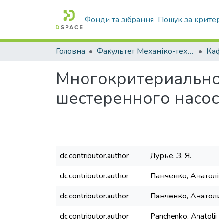
Фонди та зібрання
Пошук за крите
Головна
Факультет Механіко-технологічний
Многокритериально
шестеренного насо
dc.contributor.author
Лурье, З. Я.
dc.contributor.author
Панченко, Анатолі
dc.contributor.author
Панченко, Анатол
dc.contributor.author
Panchenko, Anatolii