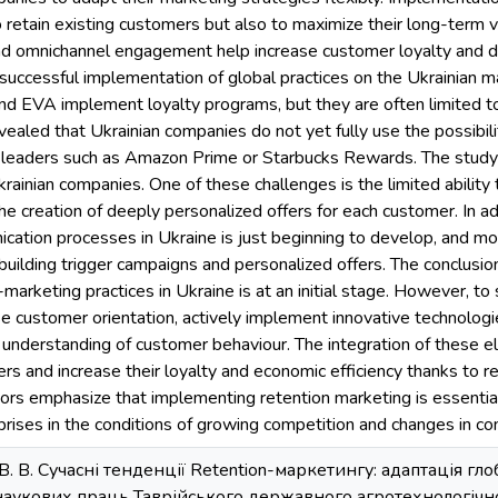
 retain existing customers but also to maximize their long-term v
and omnichannel engagement help increase customer loyalty and d
uccessful implementation of global practices on the Ukrainian mar
d EVA implement loyalty programs, but they are often limited to 
ealed that Ukrainian companies do not yet fully use the possibili
d leaders such as Amazon Prime or Starbucks Rewards. The study's
rainian companies. One of these challenges is the limited ability
he creation of deeply personalized offers for each customer. In ad
cation processes in Ukraine is just beginning to develop, and m
building trigger campaigns and personalized offers. The conclusion
-marketing practices in Ukraine is at an initial stage. However, to
se customer orientation, actively implement innovative technolog
 understanding of customer behaviour. The integration of these e
ers and increase their loyalty and economic efficiency thanks to
hors emphasize that implementing retention marketing is essentia
rises in the conditions of growing competition and changes in c
 В. В. Сучасні тенденції Retention-маркетингу: адаптація г
 наукових праць Таврійського державного агротехнологічн