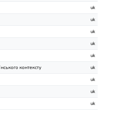
uk
uk
uk
uk
uk
їнського контексту
uk
uk
uk
uk