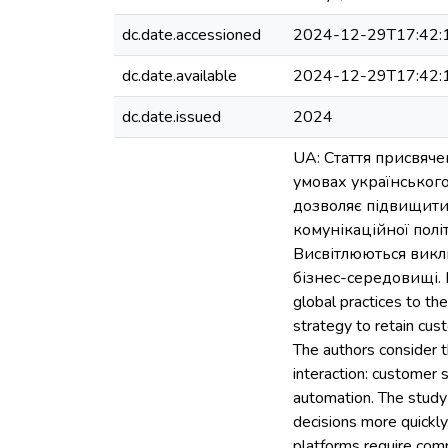
dc.date.accessioned
2024-12-29T17:42:
dc.date.available
2024-12-29T17:42:
dc.date.issued
2024
UA: Стаття присвяче
умовах українського
дозволяє підвищити
комунікаційної політ
Висвітлюються викл
бізнес-середовищі. EN
global practices to th
strategy to retain cus
The authors consider 
interaction: customer 
automation. The study
decisions more quickly
platforms require comp