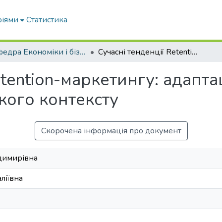
ріями
Статистика
Кафедра Економіки і бізнесу
Сучасні тенденції Retention-маркетингу: адаптація глобальних практик до українського контексту
etention-маркетингу: адапт
кого контексту
Скорочена інформація про документ
одимирівна
аліївна