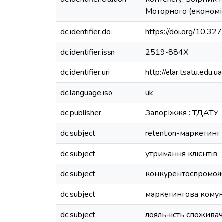
Моторного (економіч
dc.identifier.doi
https://doi.org/10.
dc.identifier.issn
2519-884X
dc.identifier.uri
http://elar.tsatu.ed
dc.language.iso
uk
dc.publisher
Запоріжжя : ТДАТУ
dc.subject
retention-маркетинг
dc.subject
утримання клієнтів
dc.subject
конкурентоспромож
dc.subject
маркетингова комун
dc.subject
лояльність споживач