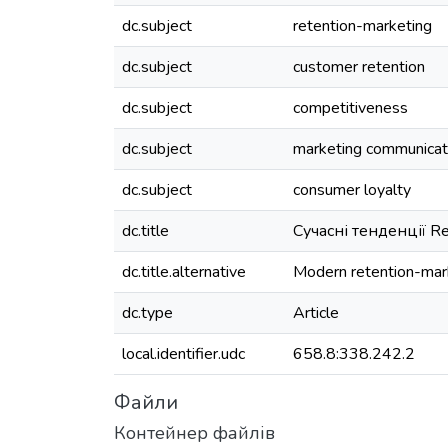
dc.subject
retention-marketing
dc.subject
customer retention
dc.subject
competitiveness
dc.subject
marketing communicati
dc.subject
consumer loyalty
dc.title
Сучасні тенденції R
dc.title.alternative
Modern retention-marke
dc.type
Article
local.identifier.udc
658.8:338.242.2
Файли
Контейнер файлів