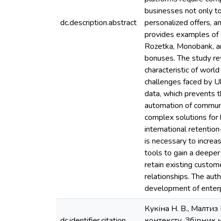
businesses not only to
dc.description.abstract
personalized offers, 
provides examples of s
Rozetka, Monobank, an
bonuses. The study rev
characteristic of worl
challenges faced by Uk
data, which prevents t
automation of communi
complex solutions for 
international retention
is necessary to increa
tools to gain a deeper
retain existing custom
relationships. The aut
development of enterp
Кукіна Н. В., Малтиз
dc.identifier.citation
контексту. Збірник