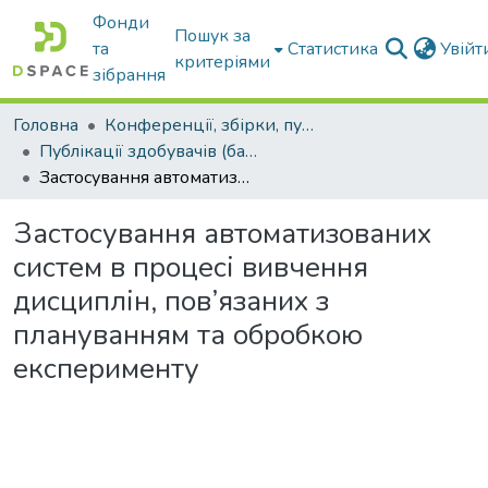
Фонди
Пошук за
та
Статистика
Увій
критеріями
зібрання
Головна
Конференції, збірки, публікації молодих вчених і здобувачів : магістрів, бакалаврів, аспірантів.
Публікації здобувачів (бакалаврів. магістрів, аспірантів)
Застосування автоматизованих систем в процесі вивчення дисциплін, пов’язаних з плануванням та обробкою експерименту
Застосування автоматизованих
систем в процесі вивчення
дисциплін, пов’язаних з
плануванням та обробкою
експерименту