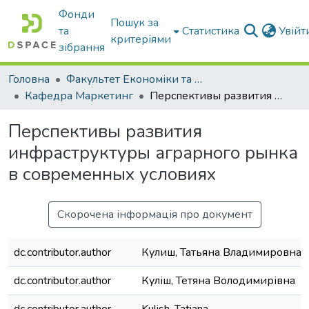
Фонди
Пошук за
та
Статистика
Увій
критеріями
зібрання
Головна
Факультет Економіки та бізнесу
Кафедра Маркетинг
Перспективы развития инфраструктуры аграрного рынка в современных условиях
Перспективы развития
инфраструктуры аграрного рынка
в современных условиях
Скорочена інформація про документ
dc.contributor.author
Кулиш, Татьяна Владимировна
dc.contributor.author
Куліш, Тетяна Володимирівна