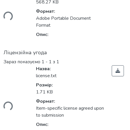
568.27 KB
Формат:
ься...
Adobe Portable Document
Format
Опис:
Ліцензійна угода
Зараз показуємо
1 - 1 з 1
Назва:
license.txt
Розмір:
1.71 KB
Формат:
ься...
Item-specific license agreed upon
to submission
Опис: