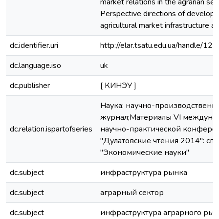
market relations in the agrarian sec
Perspective directions of develop
agricultural market infrastructure a
dc.identifier.uri
http://elar.tsatu.edu.ua/handle/
dc.language.iso
uk
dc.publisher
[ КИНЭУ ]
Наука: научно-производственн
журнал;Материалы VI междуна
dc.relation.ispartofseries
научно-практической конфере
"Дулатовские чтения 2014": сп
"Экономические науки"
dc.subject
инфраструктура рынка
dc.subject
аграрный сектор
dc.subject
инфраструктура аграрного рын