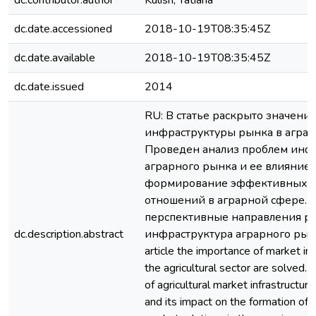
dc.contributor.author
Kulish, Tatiana
dc.date.accessioned
2018-10-19T08:35:45Z
dc.date.available
2018-10-19T08:35:45Z
dc.date.issued
2014
RU: В статье раскрыто значени
инфраструктуры рынка в аграр
Проведен анализ проблем инф
аграрного рынка и ее влияние 
формирование эффективных 
отношений в аграрной сфере.
перспективные направления р
dc.description.abstract
инфраструктура аграрного рынка
article the importance of market inf
the agricultural sector are solved.
of agricultural market infrastructure
and its impact on the formation of e