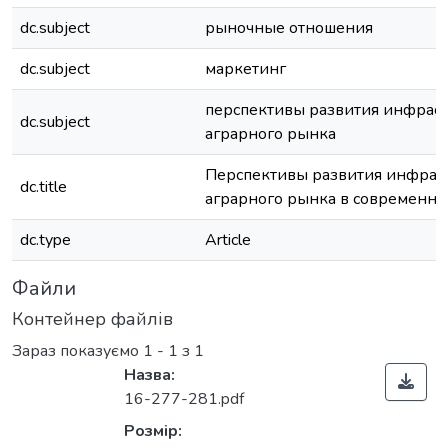
dc.subject
рыночные отношения
dc.subject
маркетинг
перспективы развития инфрас
dc.subject
аграрного рынка
Перспективы развития инфрас
dc.title
аграрного рынка в современны
dc.type
Article
Файли
Контейнер файлів
Зараз показуємо
1 - 1 з 1
Назва:
16-277-281.pdf
Розмір: