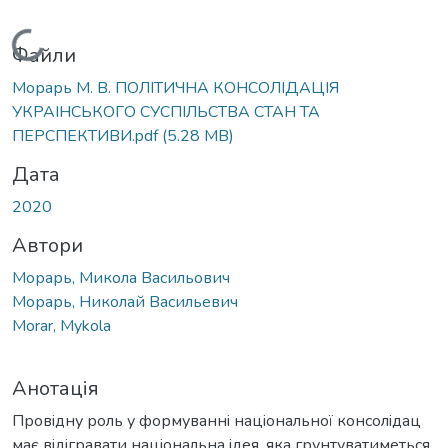
Вантажиться...
Файли
Морарь М. В. ПОЛIТИЧНА КОНСОЛIДАЦIЯ
УКРАIНСЬКОГО СУСПIЛЬСТВА СТАН ТА
ПЕРСПЕКТИВИ.pdf
(5.28 MB)
Дата
2020
Автори
Морарь, Микола Васильович
Морарь, Николай Васильевич
Morar, Mykola
Анотація
Провiдну роль у формуваннi нацiональної консолiдац
має вiдiгравати нацiональна iдея, яка грунтуватиметься