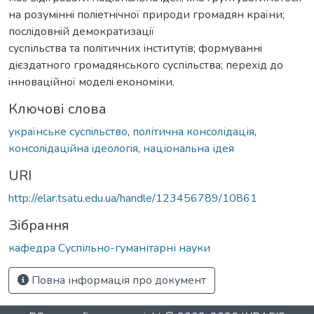
на розумiннi полiетнiчної природи громадян країни;
послiдовнiй демократизацiї
суспільства та полiтичних iнститутiв; формуваннi
дiєздатного громадянського суспільства; перехiд до
iнновацiйної моделi економіки.
Ключові слова
українське суспiльство
,
політична консолідація
,
консолiдацiйна iдeoлoгiя
,
національна ідея
URI
http://elar.tsatu.edu.ua/handle/123456789/10861
Зібрання
кафедра Суспільно-гуманітарні науки
Повна інформація про документ