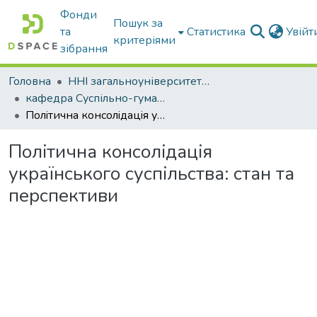
Фонди
Пошук за
та
Статистика
Увій
критеріями
зібрання
Головна
ННІ загальноуніверситетської підготовки
кафедра Суспільно-гуманітарні науки
Полiтична консолiдацiя українського суспiльства: стан та перспективи
Полiтична консолiдацiя
українського суспiльства: стан та
перспективи