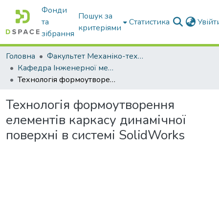
Фонди
Пошук за
та
Статистика
Увій
критеріями
зібрання
Головна
Факультет Механіко-технологічний
Кафедра Інженерної механіки та комп'ютерного проектування
Технологія формоутворення елементів каркасу динамічної поверхні в системі SolidWorks
Технологія формоутворення
елементів каркасу динамічної
поверхні в системі SolidWorks