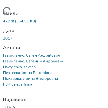
Вантажиться...
Файли
42.pdf
(364.51 KB)
Дата
2017
Автори
Гавриленко, Євген Андрійович
Гавриленко, Евгений Андреевич
Havrylenko, Yevhen
Пихтєєва, Ірина Вікторівна
Пыхтеева, Ирина Викторовна
Pykhtieieva, Iryna
Видавець
ТДАТУ