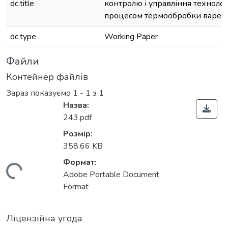
dc.title
контролю і управління техноло
процесом термообробки варен
dc.type
Working Paper
Файли
Контейнер файлів
Зараз показуємо
1 - 1 з 1
Назва:
243.pdf
Розмір:
358.66 KB
Формат:
Вантажиться...
Adobe Portable Document
Format
Ліцензійна угода