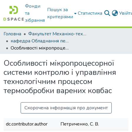
Фонди
Пошук за
та
Статистика
Увій
критеріями
зібрання
Головна
Факультет Механіко-технологічний
кафедра Обладнання переробних і харчових виробництв ім. професора Ф.Ю. Ялпачика
Особливості мікропроцесорної системи контролю і управління технологічним процесом термообробки варених ковбас
Особливості мікропроцесорної
системи контролю і управління
технологічним процесом
термообробки варених ковбас
Скорочена інформація про документ
dc.contributor.author
Петриченко, С. В.