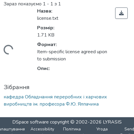
Зараз показуємо
1 - 1 з 1
Назва:
license.txt
Розмір:
1.71 KB
Формат:
Вантажиться...
Item-specific license agreed upon
to submission
Опис:
Зібрання
кафедра Обладнання переробних і харчових
виробництв ім. професора Ф.Ю. Ялпачика
DSpace software
copyright © 2002-2026
LYRASIS
алаштування
Accessibility
Політика
Угода
Sen