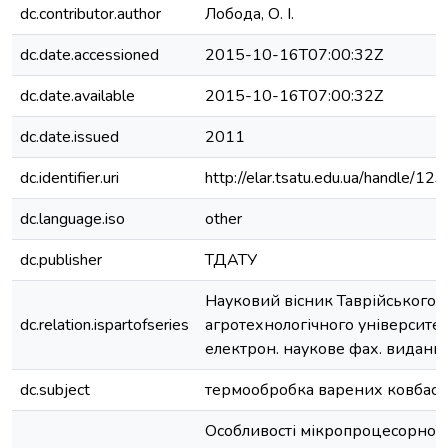
dc.contributor.author
Лобода, О. І.
dc.date.accessioned
2015-10-16T07:00:32Z
dc.date.available
2015-10-16T07:00:32Z
dc.date.issued
2011
dc.identifier.uri
http://elar.tsatu.edu.ua/handle/
dc.language.iso
other
dc.publisher
ТДАТУ
Науковий вісник Таврійського
dc.relation.ispartofseries
агротехнологічного університету
електрон. наукове фах. видання;
dc.subject
термообробка варених ковбас
Особливості мікропроцесорної 