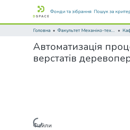
Фонди та зібрання
Пошук за крите
Головна
Факультет Механіко-технологічний
Автоматизація проц
верстатів деревопе
Файли