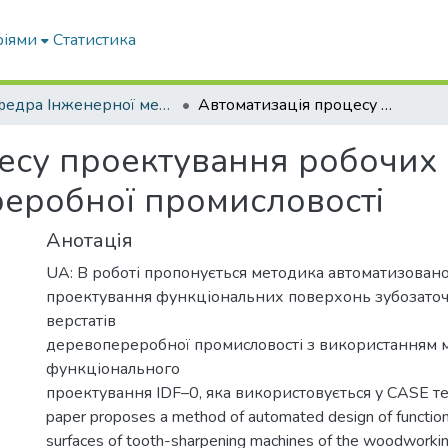
ріями
Статистика
Кафедра Інженерної механіки та комп'ютерного проектування
Автоматизація процесу проектування робочих поверхонь кулачків верстатів деревопереробної промисловості
есу проектування робочих 
реробної промисловості
Анотація
UA: В роботі пропонується методика автоматизован
проектування функціональних поверхонь зубозато
верстатів
деревопереробної промисловості з використанням 
функціонального
проектування IDF–0, яка використовується у CASE те
paper proposes a method of automated design of function
surfaces of tooth-sharpening machines of the woodworking