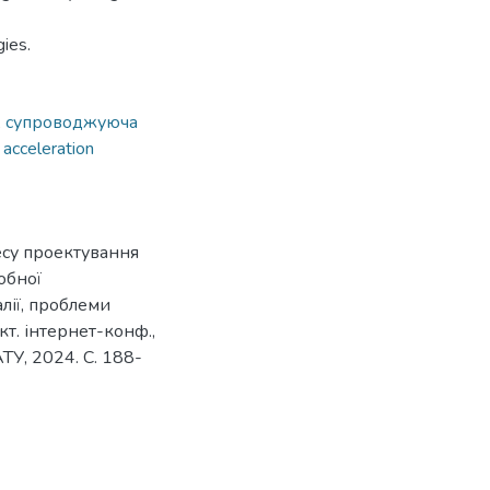
ies.
,
супроводжуюча
 acceleration
есу проектування
обної
алії, проблеми
кт. інтернет-конф.,
ТУ, 2024. С. 188-