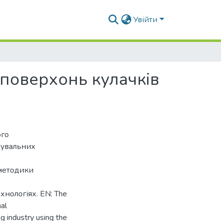
Увійти
поверхонь кулачків
ого
чувальних
методики
хнологіях. EN: The
al
 industry using the