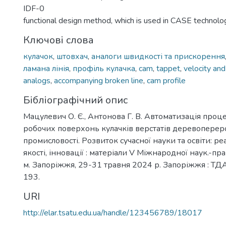
IDF-0
functional design method, which is used in CASE technolog
Ключові слова
кулачок
,
штовхач
,
аналоги швидкості та прискорення
ламана лінія
,
профіль кулачка
,
cam
,
tappet
,
velocity and
analogs
,
accompanying broken line
,
cam profile
Бібліографічний опис
Мацулевич О. Є., Антонова Г. В. Автоматизація проц
робочих поверхонь кулачків верстатів деревоперер
промисловості. Розвиток сучасної науки та освіти: ре
якості, інновації : матеріали V Міжнародної наук.-пра
м. Запоріжжя, 29-31 травня 2024 р. Запоріжжя : ТДА
193.
URI
http://elar.tsatu.edu.ua/handle/123456789/18017