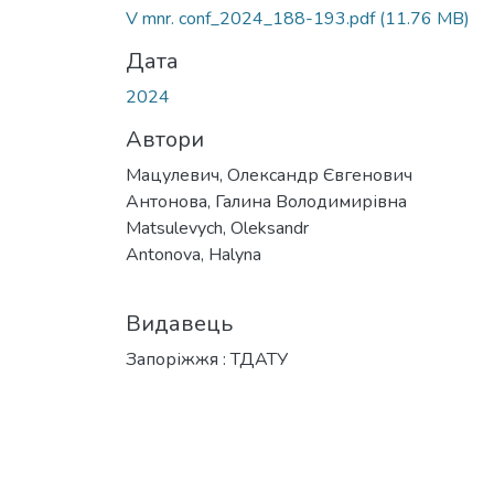
Вантажиться...
V mnr. conf_2024_188-193.pdf
(11.76 MB)
Дата
2024
Автори
Мацулевич, Олександр Євгенович
Антонова, Галина Володимирівна
Matsulevych, Oleksandr
Antonova, Halyna
Видавець
Запоріжжя : ТДАТУ