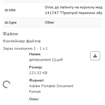
Опис до патенту на корисну мод
dc.title
141747 "Пристрій термічної обр
dc.type
Other
Файли
Контейнер файлів
Зараз показуємо
1 - 1 з 1
Назва:
getdocument (1).pdf
Розмір:
221.32 KB
Формат:
антажиться...
Adobe Portable Document
Format
Опис: