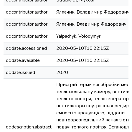
dc.contributor.author
Struchaiev, Mykola
dc.contributor.author
Ялпачик, Володимир Федорович
dc.contributor.author
Ялпачик, Владимир Федорович
dc.contributor.author
Yalpachyk, Volodymyr
dc.date.accessioned
2020-05-10T10:22:15Z
dc.date.available
2020-05-10T10:22:15Z
dc.date.issued
2020
Пристрій термічної обробки меду
теплоізольовану камеру, вентилят
теплого повітря, теплогенератор, 
вентилятори внутрішньої рецирку
ємності з продукцією, піддони,
повітророзподільний канал з отв
dc.description.abstract
подачі теплого повітря. Встанов