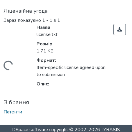
Ліцензійна угода
Зараз показуємо
1 - 1 з 1
Назва:
license.txt
Розмір:
1.71 KB
Формат:
антажиться...
Item-specific license agreed upon
to submission
Опис:
Зібрання
Патенти
DSpace software
copyright © 2002-2026
LYRASIS