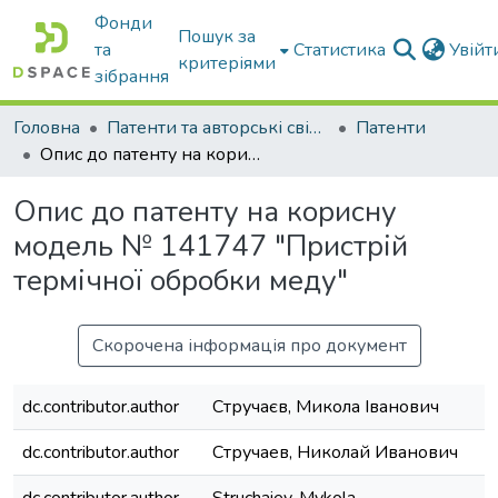
Фонди
Пошук за
та
Статистика
Увій
критеріями
зібрання
Головна
Патенти та авторські свідоцтва
Патенти
Опис до патенту на корисну модель № 141747 "Пристрій термічної обробки меду"
Опис до патенту на корисну
модель № 141747 "Пристрій
термічної обробки меду"
Скорочена інформація про документ
dc.contributor.author
Стручаєв, Микола Іванович
dc.contributor.author
Стручаев, Николай Иванович