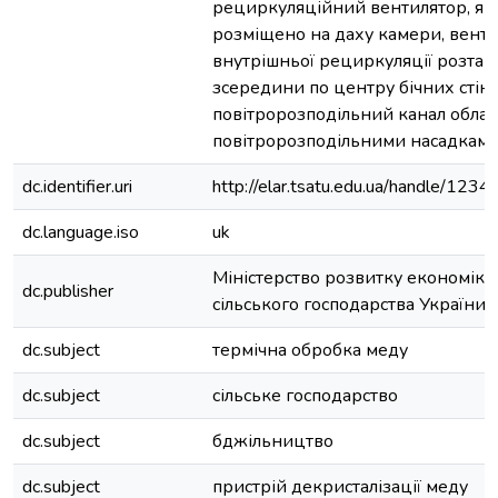
рециркуляційний вентилятор, як
розміщено на даху камери, вент
внутрішньої рециркуляції розта
зсередини по центру бічних стін
повітророзподільний канал обла
повітророзподільними насадкам
dc.identifier.uri
http://elar.tsatu.edu.ua/handle/12
dc.language.iso
uk
Міністерство розвитку економіки, 
dc.publisher
сільського господарства України
dc.subject
термічна обробка меду
dc.subject
сільське господарство
dc.subject
бджільництво
dc.subject
пристрій декристалізації меду