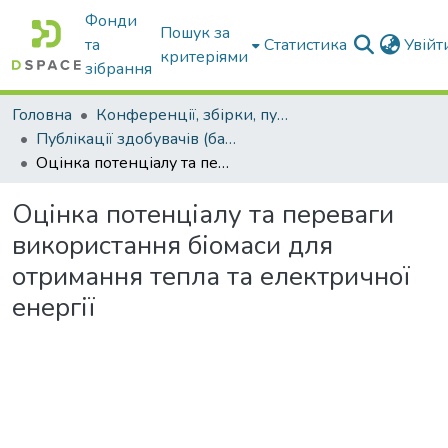
Фонди
Пошук за
та
Статистика
Увій
критеріями
зібрання
Головна
Конференції, збірки, публікації молодих вчених і здобувачів : магістрів, бакалаврів, аспірантів.
Публікації здобувачів (бакалаврів. магістрів, аспірантів)
Оцінка потенціалу та переваги використання біомаси для отримання тепла та електричної енергії
Оцінка потенціалу та переваги
використання біомаси для
отримання тепла та електричної
енергії