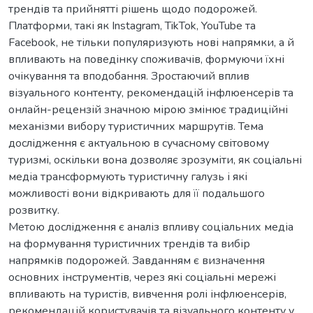
трендів та прийнятті рішень щодо подорожей.
Платформи, такі як Instagram, TikTok, YouTube та
Facebook, не тільки популяризують нові напрямки, а й
впливають на поведінку споживачів, формуючи їхні
очікування та вподобання. Зростаючий вплив
візуального контенту, рекомендацій інфлюенсерів та
онлайн-рецензій значною мірою змінює традиційні
механізми вибору туристичних маршрутів. Тема
дослідження є актуальною в сучасному світовому
туризмі, оскільки вона дозволяє зрозуміти, як соціальні
медіа трансформують туристичну галузь і які
можливості вони відкривають для її подальшого
розвитку.
Метою дослідження є аналіз впливу соціальних медіа
на формування туристичних трендів та вибір
напрямків подорожей. Завданням є визначення
основних інструментів, через які соціальні мережі
впливають на туристів, вивчення ролі інфлюенсерів,
рекомендацій користувачів та візуального контенту у