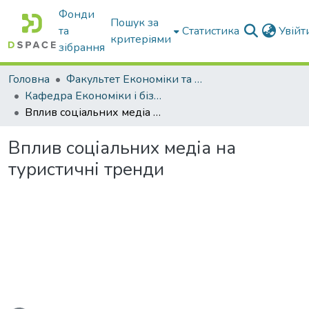
Фонди
Пошук за
та
Статистика
Увій
критеріями
зібрання
Головна
Факультет Економіки та бізнесу
Кафедра Економіки і бізнесу
Вплив соціальних медіа на туристичні тренди
Вплив соціальних медіа на
туристичні тренди