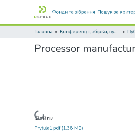
Фонди та зібрання
Пошук за крите
Головна
Конференції, збірки, публікації молодих вчених і здобувачів : магістрів, бакалаврів, аспірантів.
Processor manufactur
Вантажиться...
Файли
Prytula1.pdf
(1.38 MB)