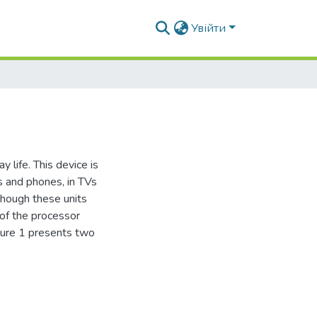
Увійти
 life. This device is
s and phones, in TVs
hough these units
of the processor
igure 1 presents two