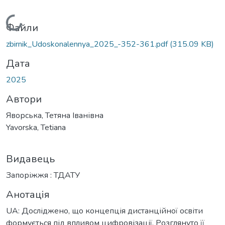
Вантажиться...
Файли
zbirnik_Udoskonalennya_2025_-352-361.pdf
(315.09 KB)
Дата
2025
Автори
Яворська, Тетяна Іванівна
Yavorska, Tetiana
Видавець
Запоріжжя : ТДАТУ
Анотація
UA: Досліджено, що концепція дистанційної освіти
формується під впливом цифровізації. Розглянуто її