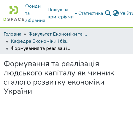
Фонди
Пошук за
та
Статистика
Увій
критеріями
зібрання
Головна
Факультет Економіки та бізнесу
Кафедра Економіки і бізнесу
Формування та реалізація людського капіталу як чинник сталого розвитку економіки України
Формування та реалізація
людського капіталу як чинник
сталого розвитку економіки
України