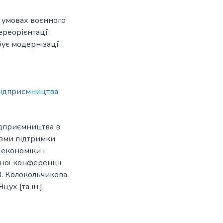
В умовах воєнного
ереорієнтації
ує модернізації
підприємництва
підприємництва в
ізми підтримки
 економіки і
чної конференції
 В. Колокольчикова,
цух [та ін.].