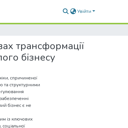
Увійти
ах трансформації
лого бізнесу
міки, спричиненої
ю та структурними
регулювання
 забезпеченні
лий бізнес є не
ним із ключових
, соціальної