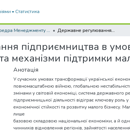
ріями
Статистика
Кафедра Менеджменту та публічного адміністрування
Державне регулювання підприємництва в умовах трансформації економіки: виклики та механізми підтримки малого бізнесу
ня підприємництва в умов
та механізми підтримки ма
Анотація
У сучасних умовах трансформації української еконо
повномасштабною війною, глобальною нестабільніст
змінами у світовій економіці, система державного 
підприємницької діяльності відіграє ключову роль у
економічної стійкості та розвитку малого бізнесу. Ма
лише
базовою складовою національної економіки, а й од
чинників відновлення регіонів, зайнятості населення