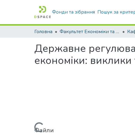
Фонди та зібрання
Пошук за крите
Головна
Факультет Економіки та бізнесу
Державне регулюван
економіки: виклики 
Файли