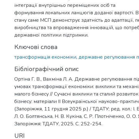
інтеграції внутрішньо переміщених осіб та
формування локальних ланцюгів доданої вартості. 
стану саме МСП демонструє здатність до адаптації, п
виробництва та впровадження інновацій, що потреб
державної політики підтримки.
Ключові слова
трансформація економіки
,
державне регулювання 
Бібліографічний опис
Ортіна Г. В., Вахміна Л. А. Державне регулювання 
умовах трансформації економіки: виклики та механ
малого бізнесу // Сучасні виклики та сталий розвиток
бізнесу: матеріали IІ Всеукраїнської науково-практи
(Запоріжжя, 11 грудня 2025 р.) / ТДАТУ; ред. кол.: І.
Л. О. Болтянська, Н. В. Кукіна, С. Р. Плотніченко, О. О. Я
Запоріжжя: ТДАТУ, 2025. С. 252-254.
URI