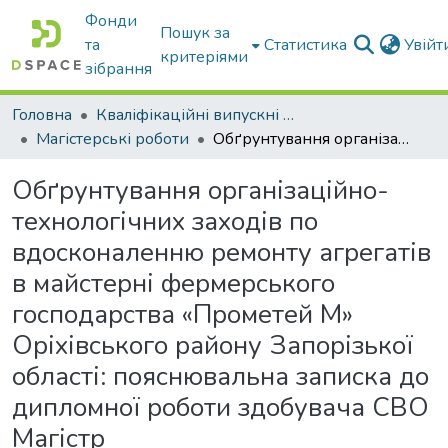
Фонди
Пошук за
та
Статистика
Увій
критеріями
зібрання
Головна
Кваліфікаційні випускні роботи бакалаврів і магістрів
Магістерські роботи
Обґрунтування організаційно-технологічних заходів по вдосконаленню ремонту агрегатів в майстерні фермерського господарства «Прометей М» Оріхівського району Запорізької області: пояснювальна записка до дипломної роботи здобувача СВО Магістр
Обґрунтування організаційно-
технологічних заходів по
вдосконаленню ремонту агрегатів
в майстерні фермерського
господарства «Прометей М»
Оріхівського району Запорізької
області: пояснювальна записка до
дипломної роботи здобувача СВО
Магістр