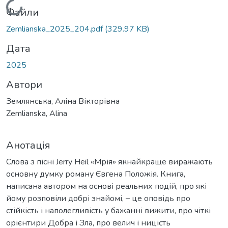
Вантажиться...
Файли
Zemlianska_2025_204.pdf
(329.97 KB)
Дата
2025
Автори
Землянська, Аліна Вікторівна
Zemlianska, Alina
Анотація
Слова з пісні Jerry Heil «Мрія» якнайкраще виражають
основну думку роману Євгена Положія. Книга,
написана автором на основі реальних подій, про які
йому розповіли добрі знайомі, – це оповідь про
стійкість і наполегливість у бажанні вижити, про чіткі
орієнтири Добра і Зла, про велич і ницість