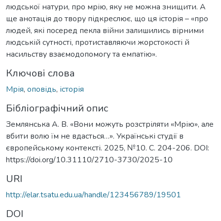
людської натури, про мрію, яку не можна знищити. А
ще анотація до твору підкреслює, що ця історія – «про
людей, які посеред пекла війни залишились вірними
людській сутності, протиставляючи жорстокості й
насильству взаємодопомогу та емпатію».
Ключові слова
Мрія
,
оповідь
,
історія
Бібліографічний опис
Землянська А. В. «Вони можуть розстріляти «Мрію», але
вбити волю їм не вдасться…». Українські студії в
європейському контексті. 2025, №10. С. 204-206. DOI:
https://doi.org/10.31110/2710-3730/2025-10
URI
http://elar.tsatu.edu.ua/handle/123456789/19501
DOI