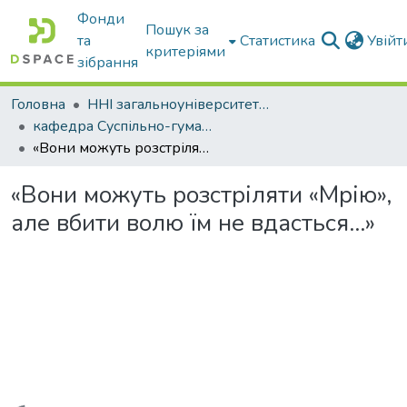
Фонди
Пошук за
та
Статистика
Увій
критеріями
зібрання
Головна
ННІ загальноуніверситетської підготовки
кафедра Суспільно-гуманітарні науки
«Вони можуть розстріляти «Мрію», але вбити волю їм не вдасться…»
«Вони можуть розстріляти «Мрію»,
але вбити волю їм не вдасться…»