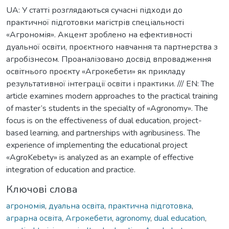
UA: У статті розглядаються сучасні підходи до
практичної підготовки магістрів спеціальності
«Агрономія». Акцент зроблено на ефективності
дуальної освіти, проєктного навчання та партнерства з
агробізнесом. Проаналізовано досвід впровадження
освітнього проєкту «Агрокебети» як прикладу
результативної інтеграції освіти і практики. /// EN: The
article examines modern approaches to the practical training
of master’s students in the specialty of «Agronomy». The
focus is on the effectiveness of dual education, project-
based learning, and partnerships with agribusiness. The
experience of implementing the educational project
«AgroKebety» is analyzed as an example of effective
integration of education and practice.
Ключові слова
агрономія
,
дуальна освіта
,
практична підготовка
,
аграрна освіта
,
Агрокебети
,
agronomy
,
dual education
,