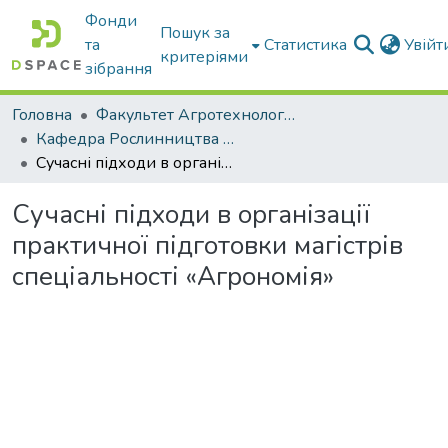
Фонди
Пошук за
та
Статистика
Увій
критеріями
зібрання
Головна
Факультет Агротехнологій та екології
Кафедра Рослинництва та садівництва ім. професора В.В. Калитки
Сучасні підходи в організації практичної підготовки магістрів спеціальності «Агрономія»
Сучасні підходи в організації
практичної підготовки магістрів
спеціальності «Агрономія»