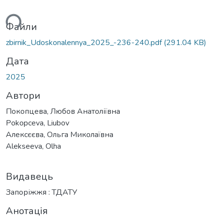
ься...
Файли
zbirnik_Udoskonalennya_2025_-236-240.pdf
(291.04 KB)
Дата
2025
Автори
Покопцева, Любов Анатоліївна
Pokopceva, Liubov
Алексєєва, Ольга Миколаївна
Alekseeva, Olha
Видавець
Запоріжжя : ТДАТУ
Анотація