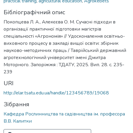
practical training
,
agricultural education
,
Agrokebets
Бібліографічний опис
Покопцева Л. А., Алекєєва О. М. Сучасні підходи в
організації практичної підготовки магістрів
спеціальності «Агрономія» // Удосконалення освітньо-
виховного процесу в закладі вищої освіти: збірник
науково-методичних праць / Таврійський державний
агротехнологічний університет імені Дмитра
Моторного. Запоріжжя : ТДАТУ, 2025. Вип. 28. с. 235-
239
URI
http://elar.tsatu.edu.ua/handle/123456789/19068
Зібрання
Кафедра Рослинництва та садівництва ім. професора
В.В. Калитки