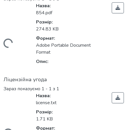
Назва:
854.pdf
Розмір:
274.83 KB
Формат:
житься...
Adobe Portable Document
Format
Опис:
Ліцензійна угода
Зараз показуємо
1 - 1 з 1
Назва:
license.txt
Розмір:
1.71 KB
Формат: