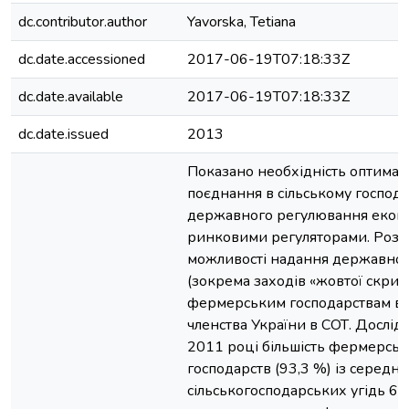
dc.contributor.author
Yavorska, Tetiana
dc.date.accessioned
2017-06-19T07:18:33Z
dc.date.available
2017-06-19T07:18:33Z
dc.date.issued
2013
Показано необхідність оптимал
поєднання в сільському господа
державного регулювання еконо
ринковими регуляторами. Розг
можливості надання державної
(зокрема заходів «жовтої скрин
фермерським господарствам в 
членства України в СОТ. Дослід
2011 році більшість фермерсь
господарств (93,3 %) із серед
сільськогосподарських угідь 68