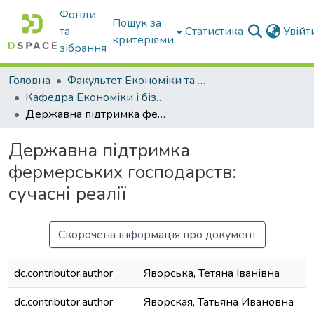
Фонди
Пошук за
та
Статистика
Увій
критеріями
зібрання
Головна
Факультет Економіки та бізнесу
Кафедра Економіки і бізнесу
Державна підтримка фермерських господарств: сучасні реалії
Державна підтримка
фермерських господарств:
сучасні реалії
Скорочена інформація про документ
dc.contributor.author
Яворська, Тетяна Іванівна
dc.contributor.author
Яворская, Татьяна Ивановна