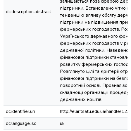
залишаються поза сферою дер
підтримки. Встановлено чітко 
dc.description.abstract
тенденцію впливу обсягу держ
підтримки на підвищення прибу
фермерських господарств. Розг
Українського державного фонд
фермерських господарств у реа
державної політики. Наведено
фінансової підтримки становлен
розвитку фермерських господа
Розглянуто цілі та критерії отр
фінансової підтримки на безпов
поворотній основі. Проаналізов
складнощі організації процеду
державних коштів.
dc.identifier.uri
http://elar.tsatu.edu.ua/handle/
dc.language.iso
uk