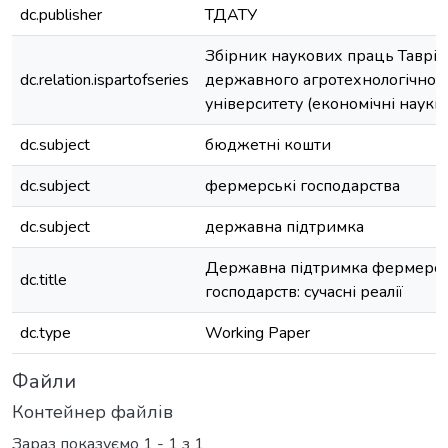
dc.publisher
ТДАТУ
Збірник наукових праць Таврій
dc.relation.ispartofseries
державного агротехнологічног
університету (економічні науки)
dc.subject
бюджетні кошти
dc.subject
фермерські господарства
dc.subject
державна підтримка
Державна підтримка фермерс
dc.title
господарств: сучасні реалії
dc.type
Working Paper
Файли
Контейнер файлів
Зараз показуємо
1 - 1 з 1