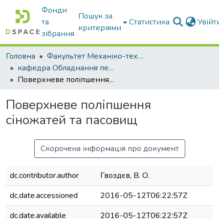
Фонди
Пошук за
та
Статистика
Увій
критеріями
зібрання
Головна
Факультет Механіко-технологічний
кафедра Обладнання переробних і харчових виробництв ім. професора Ф.Ю. Ялпачика
Поверхневе поліпшення сіножатей та пасовищ
Поверхневе поліпшення
сіножатей та пасовищ
Скорочена інформація про документ
dc.contributor.author
Гвоздєв, В. О.
dc.date.accessioned
2016-05-12T06:22:57Z
dc.date.available
2016-05-12T06:22:57Z