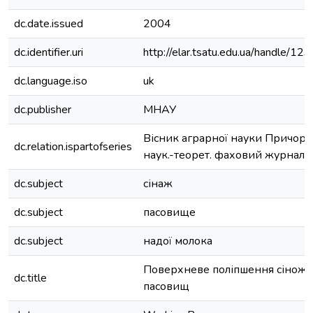
dc.date.issued
2004
dc.identifier.uri
http://elar.tsatu.edu.ua/handle/
dc.language.iso
uk
dc.publisher
МНАУ
Вісник аграрної науки Причорн
dc.relation.ispartofseries
наук.-теорет. фаховий журнал;В
dc.subject
сінаж
dc.subject
пасовище
dc.subject
надої молока
Поверхневе поліпшення сіножа
dc.title
пасовищ