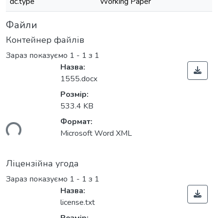
dc.type
Working Paper
Файли
Контейнер файлів
Зараз показуємо
1 - 1 з 1
Назва:
1555.docx
Розмір:
533.4 KB
Формат:
ться...
Microsoft Word XML
Ліцензійна угода
Зараз показуємо
1 - 1 з 1
Назва:
license.txt