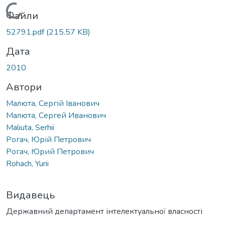
Вантажиться...
Файли
52791.pdf
(215.57 KB)
Дата
2010
Автори
Малюта, Сергій Іванович
Малюта, Сергей Иванович
Maliuta, Serhii
Рогач, Юрій Петрович
Рогач, Юрий Петрович
Rohach, Yurii
Видавець
Державний департамент інтелектуальної власності