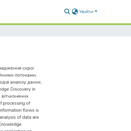
Увійти
омадження сирої
йними потоками,
дів аналізу даних,
dge Dіscovery іn
а вітчизняних
f processing of
information flows is
analysis of data are
 Knowledge