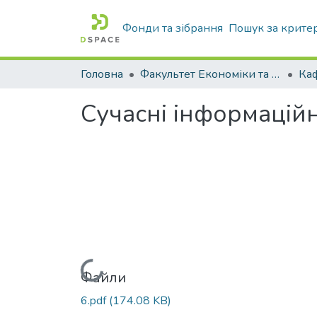
Фонди та зібрання
Пошук за крите
Головна
Факультет Економіки та бізнесу
Сучасні інформаційн
Вантажиться...
Файли
6.pdf
(174.08 KB)