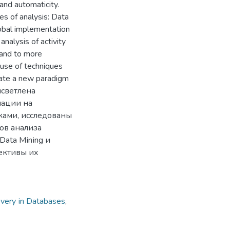
y and automaticity.
es of analysis: Data
obal implementation
nalysis of activity
s and to more
 use of techniques
eate a new paradigm
высветлена
мации на
ами, исследованы
ов анализа
ata Mіnіng и
пективы их
very іn Databases
,