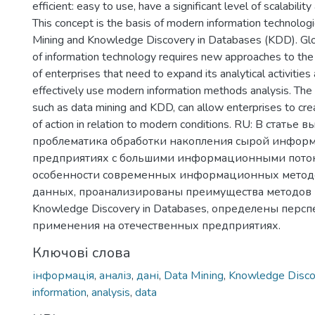
efficient: easy to use, have a significant level of scalabilit
This concept is the basis of modern information technologi
Mining and Knowledge Discovery in Databases (KDD). Gl
of information technology requires new approaches to the a
of enterprises that need to expand its analytical activitie
effectively use modern information methods analysis. The
such as data mining and KDD, can allow enterprises to cr
of action in relation to modern conditions. RU: В статье 
проблематика обработки накопления сырой инфор
предприятиях с большими информационными поток
особенности современных информационных метод
данных, проанализированы преимущества методов D
Knowledge Discovery in Databases, определены перс
применения на отечественных предприятиях.
Ключові слова
інформація
,
аналіз
,
дані
,
Data Mіnіng
,
Knowledge Dіsco
information
,
analysis
,
data