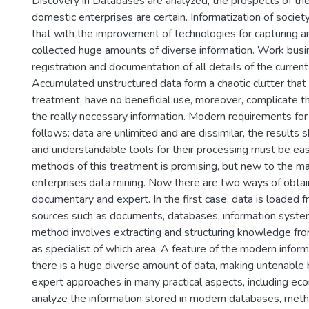
Discovery in Databases are analyzed, the prospects of thei
domestic enterprises are certain. Informatization of society
that with the improvement of technologies for capturing a
collected huge amounts of diverse information. Work busi
registration and documentation of all details of the current 
Accumulated unstructured data form a chaotic clutter that
treatment, have no beneficial use, moreover, complicate th
the really necessary information. Modern requirements fo
follows: data are unlimited and are dissimilar, the results
and understandable tools for their processing must be eas
methods of this treatment is promising, but new to the ma
enterprises data mining. Now there are two ways of obtain
documentary and expert. In the first case, data is loaded 
sources such as documents, databases, information syste
method involves extracting and structuring knowledge f
as specialist of which area. A feature of the modern infor
there is a huge diverse amount of data, making untenable b
expert approaches in many practical aspects, including eco
analyze the information stored in modern databases, met