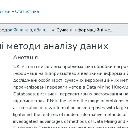
ріями
Статистика
Кафедра Фінансів, обліку і оподаткування
Сучасні інформаційні методи аналізу даних
і методи аналізу даних
Анотація
UK: У статті висвітлена проблематика обробки нагр
інформації на підприємствах з великими інформаці
досліджені особливості сучасних інформаційних мето
проаналізовані переваги методів Data Mіnіng і Knowle
Databases, визначені перспективи їх застосування н
підприємствах. EN: In the article the range of problems o
accumulation of raw information on enterprises with large 
lightened, the features of modern informative methods of 
investigated, advantages of methods of Data Mining and