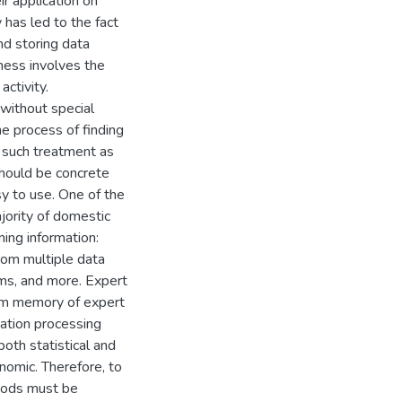
r application on
 has led to the fact
nd storing data
ness involves the
activity.
 without special
e process of finding
r such treatment as
 should be concrete
y to use. One of the
jority of domestic
ing information:
from multiple data
ms, and more. Expert
rom memory of expert
mation processing
oth statistical and
nomic. Therefore, to
hods must be