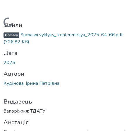
Вантажиться...
Файли
Suchasni vyklyky_ konferentsiya_2025-64-66.pdf
Primary
(326.82 KB)
Дата
2025
Автори
Кудінова, Ірина Петрівна
Видавець
Запоріжжя: ТДАТУ
Анотація