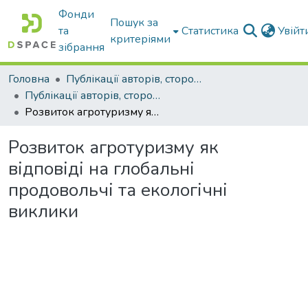
Фонди
Пошук за
та
Статистика
Увій
критеріями
зібрання
Головна
Публікації авторів, сторонніх університету
Публікації авторів, сторонніх університету
Розвиток агротуризму як відповіді на глобальні продовольчі та екологічні виклики
Розвиток агротуризму як
відповіді на глобальні
продовольчі та екологічні
виклики