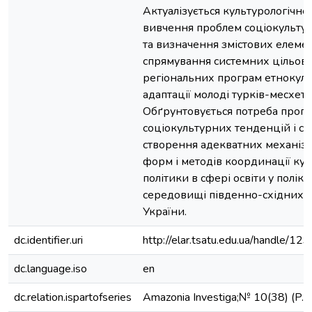
Актуалізується культурологічне 
вивчення проблем соціокультур
та визначення змістових елемен
спрямування системних цільов
регіональних програм етнокуль
адаптації молоді турків-месхети
Обґрунтовується потреба прог
соціокультурних тенденцій і св
створення адекватних механізм
форм і методів координації кул
політики в сфері освіти у полік
середовищі південно-східних р
України.
dc.identifier.uri
http://elar.tsatu.edu.ua/handle/
dc.language.iso
en
dc.relation.ispartofseries
Amazonia Investiga;№ 10(38) (P.