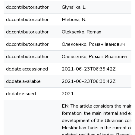
dc.contributor.author
Glyns' ka, L.
dc.contributor.author
Hlebova, N.
dc.contributor.author
Oleksenko, Roman
dc.contributor.author
Олексенко, Роман Іванович
dc.contributor.author
Олексенко, Роман Иванович
dc.date.accessioned
2021-06-23T06:39:42Z
dc.date.available
2021-06-23T06:39:42Z
dc.date.issued
2021
EN: The article considers the main 
formation, the main internal and ext
development of the Ukrainian com
Meskhetian Turks in the current con