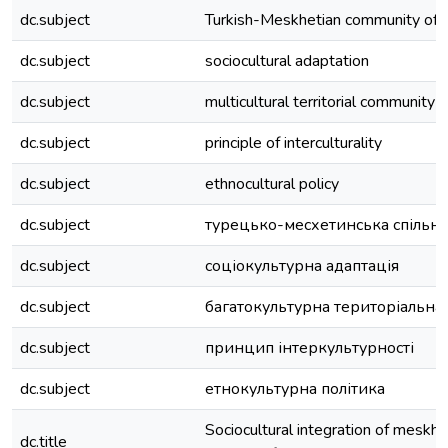
dc.subject
Turkish-Meskhetian community of 
dc.subject
sociocultural adaptation
dc.subject
multicultural territorial community
dc.subject
principle of interculturality
dc.subject
ethnocultural policy
dc.subject
турецько-месхетинська спільно
dc.subject
соціокультурна адаптація
dc.subject
багатокультурна територіальна
dc.subject
принцип інтеркультурності
dc.subject
етнокультурна політика
Sociocultural integration of meskhet
dc.title