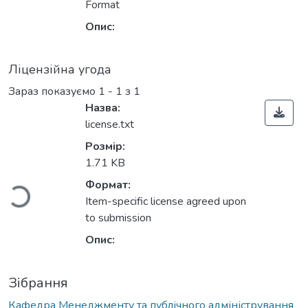
Format
Опис:
Ліцензійна угода
Зараз показуємо
1 - 1 з 1
Назва:
license.txt
Розмір:
Вантажиться...
1.71 KB
Формат:
Item-specific license agreed upon
to submission
Опис:
Зібрання
Кафедра Менеджменту та публічного адміністрування