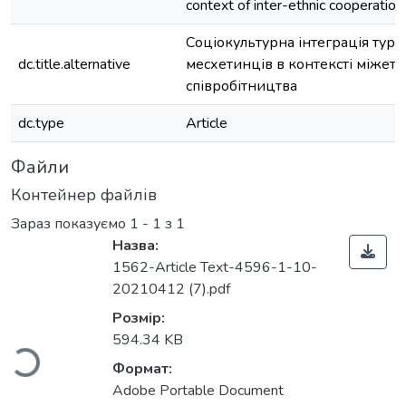
context of inter-ethnic cooperation
Соціокультурна інтеграція турк
dc.title.alternative
месхетинців в контексті міжетн
співробітництва
dc.type
Article
Файли
Контейнер файлів
Зараз показуємо
1 - 1 з 1
Назва:
1562-Article Text-4596-1-10-
20210412 (7).pdf
Вантажиться...
Розмір:
594.34 KB
Формат:
Adobe Portable Document