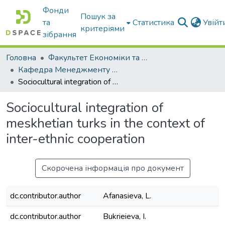
Фонди
Пошук за
та
Статистика
Увій
критеріями
зібрання
Головна
Факультет Економіки та бізнесу
Кафедра Менеджменту та публічного адміністрування
Sociocultural integration of meskhetian turks in the context of inter-ethnic cooperation
Sociocultural integration of
meskhetian turks in the context of
inter-ethnic cooperation
Скорочена інформація про документ
dc.contributor.author
Afanasieva, L.
dc.contributor.author
Bukrieieva, I.