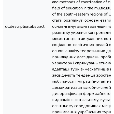
and methods of coordination of cultu
field of education in the multicultu
of the south-eastern regions of Uk
статті розглянуті основні етапи 
dc.description.abstract
основні внутрішні і зовнішні ч
розвитку української громади т
месхетинців в актуальних конт
соціально-політичних реалій сь
основі аналізу теоретичних дже
прикладних досліджень проблем
характеру і спрямувань етноку
адаптації турків-месхетинців в 
засвідчують тенденції зростанн
мобільності і міграційної активн
демократизації шлюбно-сімейн
диверсифікації форм зайнятост
видозмін в соціальному, культу
освітньому середовищах місць
проживання українських турків