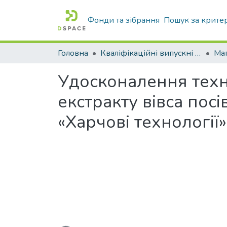
Фонди та зібрання
Пошук за крите
Головна
Кваліфікаційні випускні роботи бакалаврів і магістрів
Маг
Удосконалення техно
екстракту вівса пос
«Харчові технології»