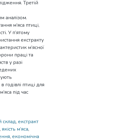
лідження. Третій
м аналізом.
ання м’яса птиці,
і. У п’ятому
ристання екстракту
актеристик м’ясної
орони праці та
тв у разі
ведених
жують
в годівлі птиці для
’яса під час
 склад
,
екстракт
,
якість м’яса
,
ення
,
економічна