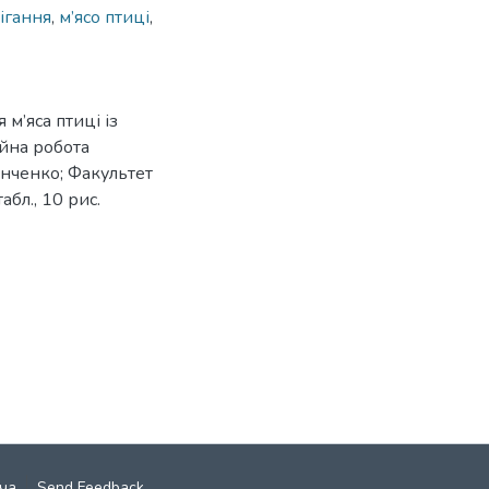
ігання
,
м’ясо птиці
,
м’яса птиці із
ійна робота
Данченко; Факультет
абл., 10 рис.
ча
Send Feedback