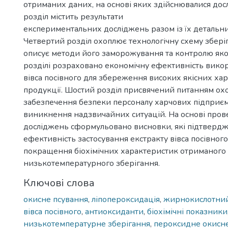
отриманих даних, на основі яких здійснювалися дос
розділ містить результати
експериментальних досліджень разом із їх детальни
Четвертий розділ охоплює технологічну схему зберіг
описує методи його заморожування та контролю якост
розділі розраховано економічну ефективність вико
вівса посівного для збереження високих якісних хар
продукції. Шостий розділ присвячений питанням ох
забезпечення безпеки персоналу харчових підприємс
виникнення надзвичайних ситуацій. На основі про
досліджень сформульовано висновки, які підтверд
ефективність застосування екстракту вівса посівного 
покращення біохімічних характеристик отриманого м
низькотемпературного зберігання.
Ключові слова
окисне псування
,
ліпопероксидація
,
жирнокислотний
вівса посівного
,
антиоксиданти
,
біохімічні показники
низькотемпературне зберігання
,
пероксидне окисн