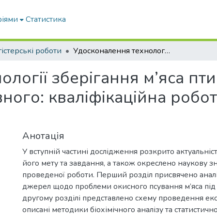
ріями
Статистика
істерські роботи
Удосконалення технології зберігання м’яса птиці із застосуванням екстракту вівса посівного: кваліфікаційна робота магістра ОПП 181 «Харчові технології»
логії зберігання м’яса пти
івного: кваліфікаційна робо
Анотація
У вступній частині дослідження розкрито актуальніс
його мету та завдання, а також окреслено наукову з
проведеної роботи. Перший розділ присвячено аналі
джерел щодо проблеми окисного псування м’яса під ч
другому розділі представлено схему проведення ек
описані методики біохімічного аналізу та статистичн