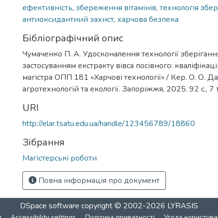
ефективність
,
збереження вітамінів
,
технологія збер
антиоксидантний захист
,
харчова безпека
Бібліографічний опис
Чумаченко П. А. Удосконалення технології зберігання 
застосуванням екстракту вівса посівного: кваліфікац
магістра ОПП 181 «Харчові технології» / Кер. О. О. 
агротехнологій та екології. Запоріжжя, 2025. 92 с., 7 т
URI
http://elar.tsatu.edu.ua/handle/123456789/18860
Зібрання
Магістерські роботи
Повна інформація про документ
DSpace software
copyright © 2002-2026
LYRASIS
в
Accessibility settings
Політика приватності
Угода користува