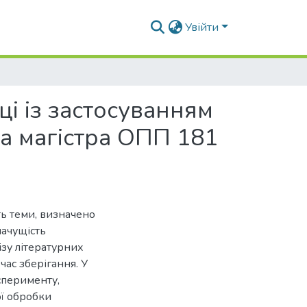
Увійти
ці із застосуванням
та магістра ОПП 181
ть теми, визначено
начущість
зу літературних
ас зберігання. У
сперименту,
ої обробки