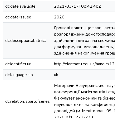
dc.date.available
2021-03-17T08:42:48Z
dc.date.issued
2020
Грошові кошти, що залишаються
розпорядженнідомогосподарств
dc.description.abstract
здійснення витрат на споживан
для формуваннязаощаджень, т
здійснення накопичення грошов
dc.identifier.uri
http://elar.tsatu.edu.ua/handle/
dc.language.iso
uk
Матеріали Всеукраїнської наук
конференції магістрантів і студ
Факультет економіки та бізнесу
dc.relation.ispartofseries
науково-технічна конференція,
доповідей (м. Мелітополь, 09-1
2020 р.);С. 272-273