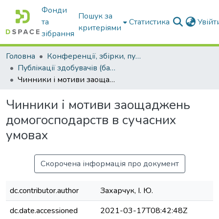
Фонди
Пошук за
та
Статистика
Увій
критеріями
зібрання
Головна
Конференції, збірки, публікації молодих вчених і здобувачів : магістрів, бакалаврів, аспірантів.
Публікації здобувачів (бакалаврів. магістрів, аспірантів)
Чинники і мотиви заощаджень домогосподарств в сучасних умовах
Чинники і мотиви заощаджень
домогосподарств в сучасних
умовах
Скорочена інформація про документ
dc.contributor.author
Захарчук, І. Ю.
dc.date.accessioned
2021-03-17T08:42:48Z