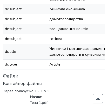
dc.subject
ринкова економіка
dc.subject
домогосподарства
dc.subject
заощадження коштів
dc.subject
готівка
Чинники і мотиви заощаджень
dc.title
домогосподарств в сучасних ум
dc.type
Article
Файли
Контейнер файлів
Зараз показуємо
1 - 1 з 1
Назва:
Теза 1.pdf