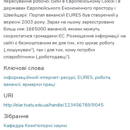
пересування робочої сили в Європейському Союзі і в
державах Європейського Економічного простору і
Швейцарії. Портал вакансій EURES був створений у
вересні 2003 року. Зараз на ньому зареєстровано
більш ніж 1665000 вакансій, якими можуть
скористатися громадяни ЄС. Розміщення інформації на
сайті є безкоштовним як для тих, хто шукає роботу
(„пошукувачі”), так і для тих, кому потрібні
співробітники („роботодавці”).
Ключові слова
інформаційний інтернет-ресурс
,
EURES
,
робота
,
вакансії
,
ярмарки праці
URI
http://elar.tsatu.edu.ua/handle/123456789/9045
Зібрання
Кафедра Комп'ютерні науки