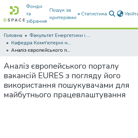
Фонди
Пошук за
та
Статистика
Увій
критеріями
зібрання
Головна
Факультет Енергетики і комп'ютерних технологій
Кафедра Комп'ютерні науки
Аналіз європейського порталу вакансій EURES з погляду його використання пошукувачами для майбутнього працевлаштування
Аналіз європейського порталу
вакансій EURES з погляду його
використання пошукувачами для
майбутнього працевлаштування