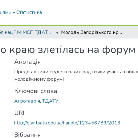
ріями
Статистика
Публікації МІМСГ, ТДАТА, ТДАТУ
Молодь Запорізького краю злетілась на форум
о краю злетілась на форум
Анотація
Представники студентських рад взяли участь в обла
молодіжному форумі
Ключові слова
Агротаврія
,
ТДАТУ
URI
http://elar.tsatu.edu.ua/handle/123456789/2013
Зібрання