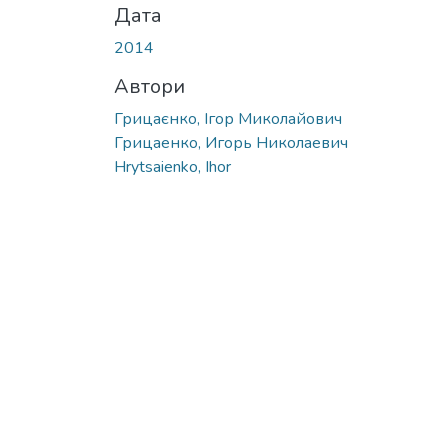
Дата
2014
Автори
Грицаєнко, Ігор Миколайович
Грицаенко, Игорь Николаевич
Hrytsaienko, Ihor