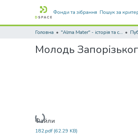
Фонди та зібрання
Пошук за крите
Головна
"Alma Mater" - історія та сьогодення Університету
Молодь Запорізьког
Вантажиться...
Файли
182.pdf
(62.29 KB)