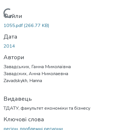
Вантажиться...
Файли
1055.pdf
(266.77 KB)
Дата
2014
Автори
Завадських, Ганна Миколаївна
Завадских, Анна Николаевна
Zavadskykh, Hanna
Видавець
ТДАТУ, факультет економіки та бізнесу
Ключові слова
регіон
,
проблемні региони