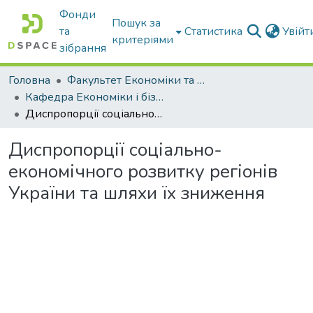
Фонди
Пошук за
та
Статистика
Увій
критеріями
зібрання
Головна
Факультет Економіки та бізнесу
Кафедра Економіки і бізнесу
Диспропорції соціально-економічного розвитку регіонів України та шляхи їх зниження
Диспропорції соціально-
економічного розвитку регіонів
України та шляхи їх зниження