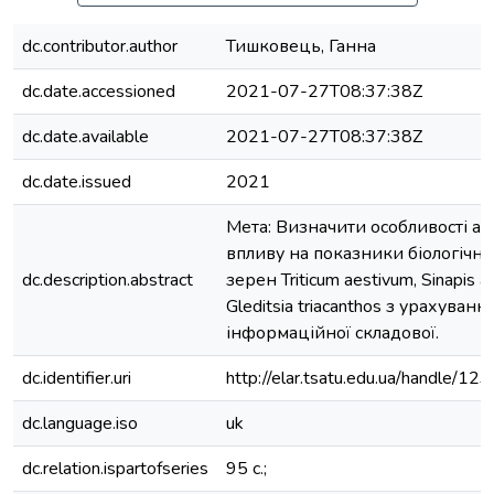
dc.contributor.author
Тишковець, Ганна
dc.date.accessioned
2021-07-27T08:37:38Z
dc.date.available
2021-07-27T08:37:38Z
dc.date.issued
2021
Мета: Визначити особливості ак
впливу на показники біологічно
dc.description.abstract
зерен Triticum aestivum, Sinapis a
Gleditsia triacanthos з урахуванн
інформаційної складової.
dc.identifier.uri
http://elar.tsatu.edu.ua/handle/
dc.language.iso
uk
dc.relation.ispartofseries
95 с.;