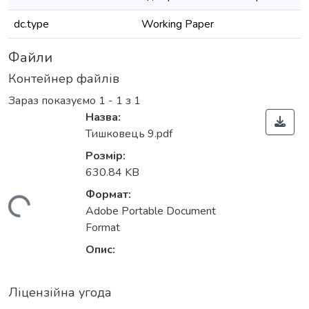
dc.type
Working Paper
Файли
Контейнер файлів
Зараз показуємо
1 - 1 з 1
Назва:
Тишковець 9.pdf
Розмір:
630.84 KB
Формат:
ажиться...
Adobe Portable Document
Format
Опис:
Ліцензійна угода