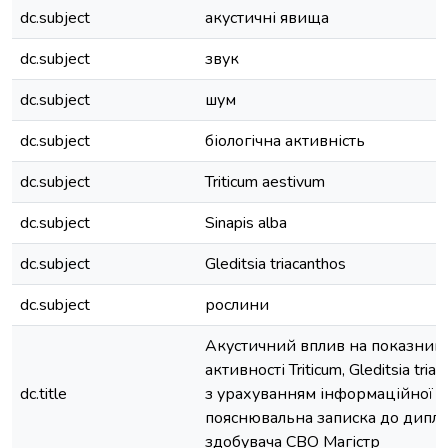
dc.subject
акустичні явища
dc.subject
звук
dc.subject
шум
dc.subject
біологічна активність
dc.subject
Triticum aestivum
dc.subject
Sinapis alba
dc.subject
Gleditsia triacanthos
dc.subject
рослини
Акустичний вплив на показники
активності Triticum, Gleditsia triac
dc.title
з урахуванням інформаційної с
пояснювальна записка до дипл
здобувача СВО Магістр