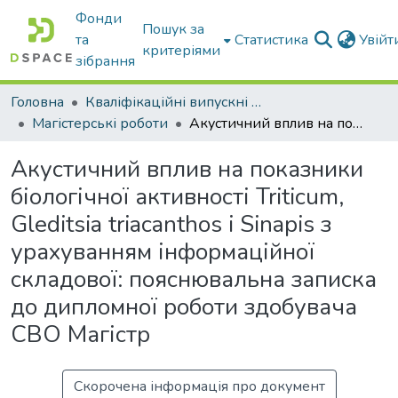
Фонди
Пошук за
та
Статистика
Увій
критеріями
зібрання
Головна
Кваліфікаційні випускні роботи бакалаврів і магістрів
Магістерські роботи
Акустичний вплив на показники біологічної активності Triticum, Gleditsia triacanthos i Sinapis з урахуванням інформаційної складової: пояснювальна записка до дипломної роботи здобувача СВО Магістр
Акустичний вплив на показники
біологічної активності Triticum,
Gleditsia triacanthos i Sinapis з
урахуванням інформаційної
складової: пояснювальна записка
до дипломної роботи здобувача
СВО Магістр
Скорочена інформація про документ