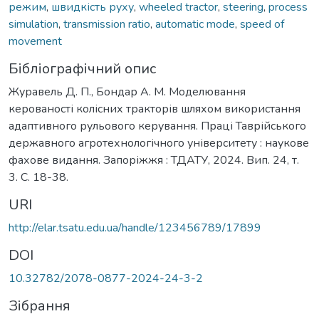
режим
,
швидкість руху
,
wheeled tractor
,
steering
,
process
simulation
,
transmission ratio
,
automatic mode
,
speed of
movement
Бібліографічний опис
Журавель Д. П., Бондар А. М. Моделювання
керованості колісних тракторів шляхом використання
адаптивного рульового керування. Праці Таврійського
державного агротехнологічного університету : наукове
фахове видання. Запоріжжя : ТДАТУ, 2024. Вип. 24, т.
3. С. 18-38.
URI
http://elar.tsatu.edu.ua/handle/123456789/17899
DOI
10.32782/2078-0877-2024-24-3-2
Зібрання