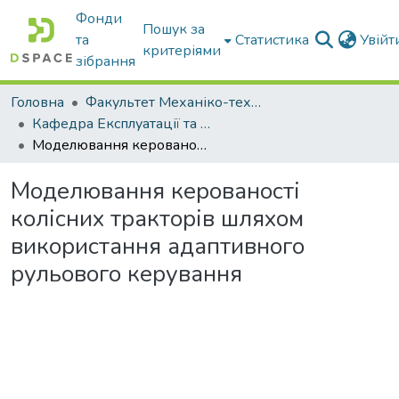
Фонди
Пошук за
та
Статистика
Увій
критеріями
зібрання
Головна
Факультет Механіко-технологічний
Кафедра Експлуатації та технічного сервісу машин
Моделювання керованості колісних тракторів шляхом використання адаптивного рульового керування
Моделювання керованості
колісних тракторів шляхом
використання адаптивного
рульового керування