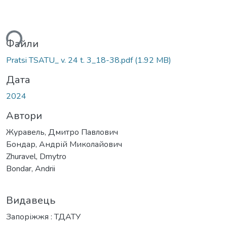
ться...
Файли
Pratsi TSATU_ v. 24 t. 3_18-38.pdf
(1.92 MB)
Дата
2024
Автори
Журавель, Дмитро Павлович
Бондар, Андрій Миколайович
Zhuravel, Dmytro
Bondar, Andrii
Видавець
Запоріжжя : ТДАТУ