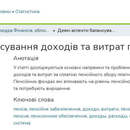
ріями
Статистика
Кафедра Фінансів, обліку і оподаткування
Деякі аспекти балансування доходів та витрат пенсійного фонду
сування доходів та витрат
Анотація
У статті досліджуються основні напрямки та пробле
доходів та витрат за сплатою пенсійного збору плат
Пенсійних фондах які впливають на рівень пенсійн
та потребують вирішення
Ключові слова
пенсія
,
пенсійне забезпечення
,
доходи
,
витрати
,
пен
пенсия
,
пенсионное обеспечение
,
доходы
,
расходы
,
система