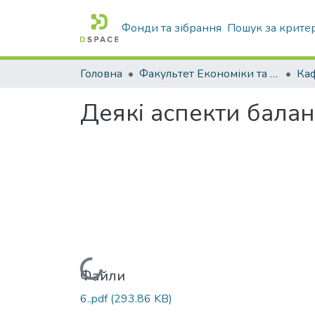
Фонди та зібрання
Пошук за крите
Головна
Факультет Економіки та бізнесу
Деякі аспекти балан
Вантажиться...
Файли
6..pdf
(293.86 KB)