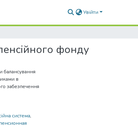
Увійти
 пенсійного фонду
ми балансування
никами в
ого забезпечення
сійна система
,
пенсионная