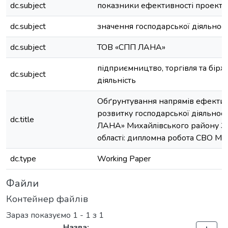
dc.subject
показники ефективності проекту
dc.subject
значення господарської діяльност
dc.subject
ТОВ «СПП ЛАНА»
підприємництво, торгівля та бірж
dc.subject
діяльність
Обґрунтування напрямів ефекти
розвитку господарської діяльнос
dc.title
ЛАНА» Михайлівського району За
області: дипломна робота СВО Маг
dc.type
Working Paper
Файли
Контейнер файлів
Зараз показуємо
1 - 1 з 1
Назва: