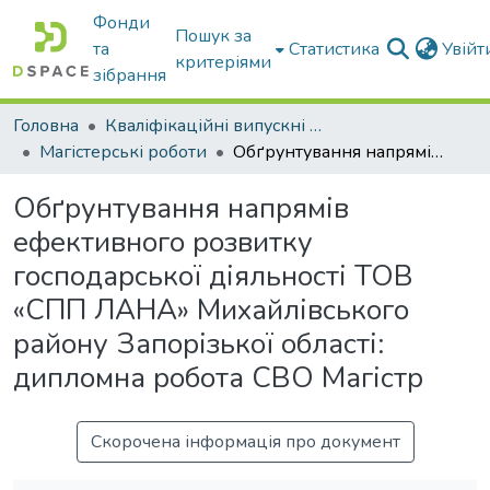
Фонди
Пошук за
та
Статистика
Увій
критеріями
зібрання
Головна
Кваліфікаційні випускні роботи бакалаврів і магістрів
Магістерські роботи
Обґрунтування напрямів ефективного розвитку господарської діяльності ТОВ «СПП ЛАНА» Михайлівського району Запорізької області: дипломна робота СВО Магістр
Обґрунтування напрямів
ефективного розвитку
господарської діяльності ТОВ
«СПП ЛАНА» Михайлівського
району Запорізької області:
дипломна робота СВО Магістр
Скорочена інформація про документ