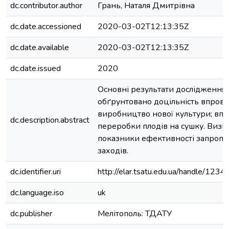
dc.contributor.author
Грань, Наталя Дмитрівна
dc.date.accessioned
2020-03-02T12:13:35Z
dc.date.available
2020-03-02T12:13:35Z
dc.date.issued
2020
Основні результати дослідження:
обґрунтовано доцільність впров
виробництво нової культури; вп
dc.description.abstract
переробки плодів на сушку. Визн
показники ефективності запроп
заходів.
dc.identifier.uri
http://elar.tsatu.edu.ua/handle/12
dc.language.iso
uk
dc.publisher
Мелітополь: ТДАТУ