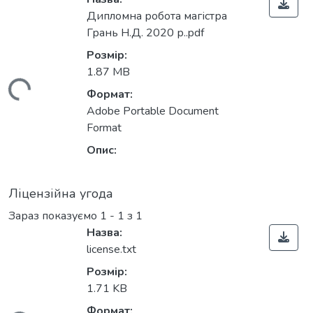
Дипломна робота магістра
Грань Н.Д. 2020 р..pdf
Розмір:
1.87 MB
ажиться...
Формат:
Adobe Portable Document
Format
Опис:
Ліцензійна угода
Зараз показуємо
1 - 1 з 1
Назва:
license.txt
Розмір:
1.71 KB
Формат: