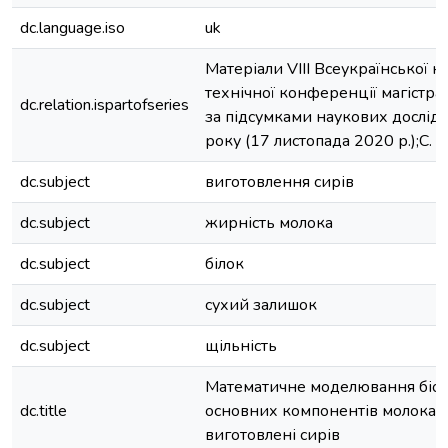
dc.language.iso
uk
Матеріали VIII Всеукраїнської н
технічної конференції магістран
dc.relation.ispartofseries
за підсумками наукових дослі
року (17 листопада 2020 р.);С. 
dc.subject
виготовлення сирів
dc.subject
жирність молока
dc.subject
білок
dc.subject
сухий залишок
dc.subject
щільність
Математичне моделювання біо
dc.title
основних компонентів молока 
виготовлені сирів