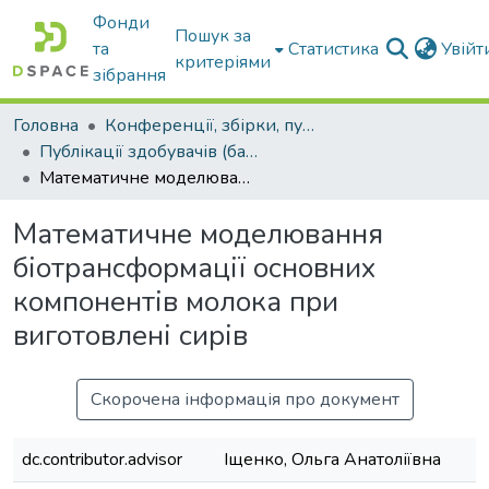
Фонди
Пошук за
та
Статистика
Увій
критеріями
зібрання
Головна
Конференції, збірки, публікації молодих вчених і здобувачів : магістрів, бакалаврів, аспірантів.
Публікації здобувачів (бакалаврів. магістрів, аспірантів)
Математичне моделювання біотрансформації основних компонентів молока при виготовлені сирів
Математичне моделювання
біотрансформації основних
компонентів молока при
виготовлені сирів
Скорочена інформація про документ
dc.contributor.advisor
Іщенко, Ольга Анатоліївна