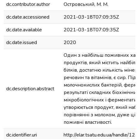
dc.contributor.author
Островський, М. М.
dc.date.accessioned
2021-03-18T07:09:35Z
dc.date.available
2021-03-18T07:09:35Z
dc.date.issued
2020
Один з найбільш поживних ха
продуктів, який містить найбіл
білків, достатню кількість міне
речовин та вітамінів, є сир. Під
молочнокислих бактерій, фермен
dc.description.abstract
результаті складних біохімічних
мікробіологічних і ферментати
утворюється продукт, який набув
порівнянні з молоком, дуже цінн
поживні властивості.
dc.identifier.uri
http://elar.tsatu.edu.ua/handle/