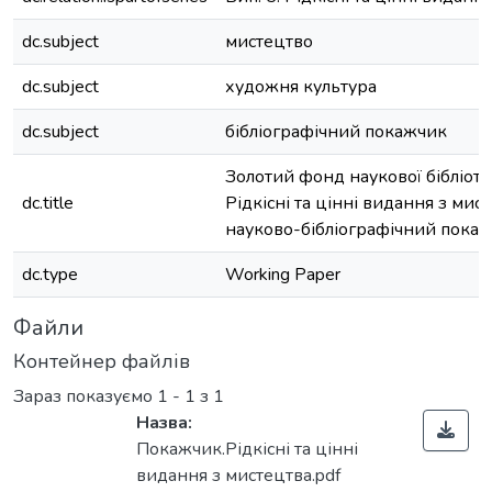
dc.subject
мистецтво
dc.subject
художня культура
dc.subject
бібліографічний покажчик
Золотий фонд наукової бібліотек
dc.title
Рідкісні та цінні видання з мист
науково-бібліографічний пока
dc.type
Working Paper
Файли
Контейнер файлів
Зараз показуємо
1 - 1 з 1
Назва:
Покажчик.Рідкісні та цінні
видання з мистецтва.pdf