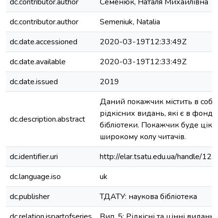
dc.contributor.author
Семенюк, Наталя Михайлівна
dc.contributor.author
Semeniuk, Natalia
dc.date.accessioned
2020-03-19T12:33:49Z
dc.date.available
2020-03-19T12:33:49Z
dc.date.issued
2019
Даний покажчик містить в собі 
рідкісних видань, які є в фонда
dc.description.abstract
бібліотеки. Покажчик буде цік
широкому колу читачів.
dc.identifier.uri
http://elar.tsatu.edu.ua/handle/
dc.language.iso
uk
dc.publisher
ТДАТУ: наукова бібліотека
dc.relation.ispartofseries
Вип. 5: Рідкісні та цінні виданн