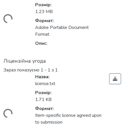
Розмір:
1.23 MB
житься...
Формат:
Adobe Portable Document
Format
Опис:
Ліцензійна угода
Зараз показуємо
1 - 1 з 1
Назва:
license.txt
Розмір:
1.71 KB
Формат:
житься...
Item-specific license agreed upon
to submission