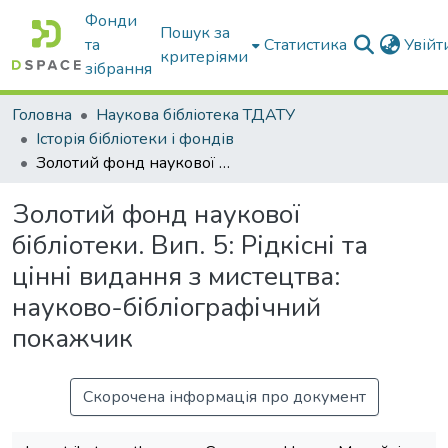
Фонди
Пошук за
та
Статистика
Увій
критеріями
зібрання
Головна
Наукова бібліотека ТДАТУ
Історія бібліотеки і фондів
Золотий фонд наукової бібліотеки. Вип. 5: Рідкісні та цінні видання з мистецтва: науково-бібліографічний покажчик
Золотий фонд наукової
бібліотеки. Вип. 5: Рідкісні та
цінні видання з мистецтва:
науково-бібліографічний
покажчик
Скорочена інформація про документ