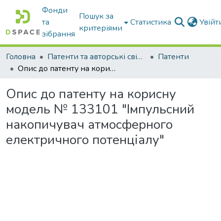
Фонди
Пошук за
та
Статистика
Увій
критеріями
зібрання
Головна
Патенти та авторські свідоцтва
Патенти
Опис до патенту на корисну модель № 133101 "Імпульсний накопичувач атмосферного електричного потенціалу"
Опис до патенту на корисну
модель № 133101 "Імпульсний
накопичувач атмосферного
електричного потенціалу"