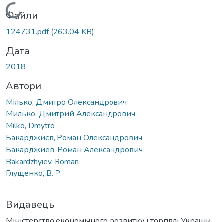
Вантажиться...
Файли
124731.pdf
(263.04 KB)
Дата
2018
Автори
Мілько, Дмитро Олександрович
Милько, Дмитрий Александрович
Milko, Dmytro
Бакарджиєв, Роман Олександрович
Бакарджиев, Роман Александрович
Bakardzhyiev, Roman
Глущенко, В. Р.
Видавець
Міністерство економічного розвитку і торгівлі України