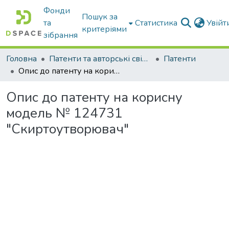
Фонди
Пошук за
та
Статистика
Увій
критеріями
зібрання
Головна
Патенти та авторські свідоцтва
Патенти
Опис до патенту на корисну модель № 124731 "Скиртоутворювач"
Опис до патенту на корисну
модель № 124731
"Скиртоутворювач"