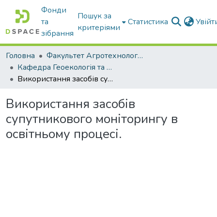
Фонди
Пошук за
та
Статистика
Увій
критеріями
зібрання
Головна
Факультет Агротехнологій та екології
Кафедра Геоекологія та землеустрій
Використання засобів супутникового моніторингу в освітньому процесі.
Використання засобів
супутникового моніторингу в
освітньому процесі.