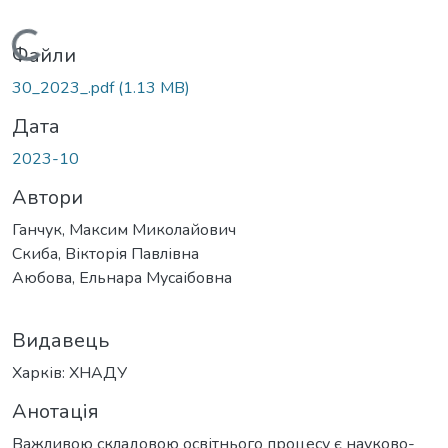
Вантажиться...
Файли
30_2023_.pdf
(1.13 MB)
Дата
2023-10
Автори
Ганчук, Максим Миколайович
Скиба, Вікторія Павлівна
Аюбова, Ельнара Мусаібовна
Видавець
Харків: ХНАДУ
Анотація
Важливою складовою освітнього процесу є науково-