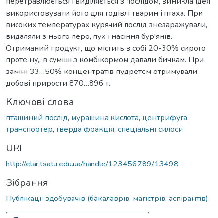
перетравлюється і виділяється з послідом, виникла ідея
використовувати його для годівлі тварин і птаха. При
високих температурах курячий послід знезаражували,
видаляли з нього перо, пух і насіння бур'янів.
Отриманий продукт, що містить в собі 20-30% сирого
протеїну,, в суміші з комбікормом давали бичкам. При
заміні 33…50% концентратів пудретом отримували
добові прирости 870…896 г.
Ключові слова
пташиний послід
,
мурашина кислота
,
центрифуга
,
транспортер
,
тверда фракція
,
спеціальні силоси
URI
http://elar.tsatu.edu.ua/handle/123456789/13498
Зібрання
Публікації здобувачів (бакалаврів. магістрів, аспірантів)