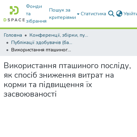
Фонди
Пошук за
та
Статистика
Увій
критеріями
зібрання
Головна
Конференції, збірки, публікації молодих вчених і здобувачів : магістрів, бакалаврів, аспірантів.
Публікації здобувачів (бакалаврів. магістрів, аспірантів)
Використання пташиного посліду, як спосіб зниження витрат на корми та підвищення їх засвоюваності
Використання пташиного посліду,
як спосіб зниження витрат на
корми та підвищення їх
засвоюваності