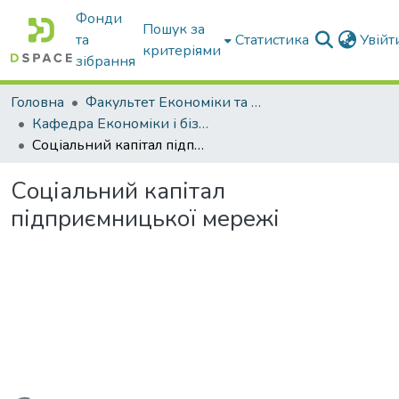
Фонди
Пошук за
та
Статистика
Увій
критеріями
зібрання
Головна
Факультет Економіки та бізнесу
Кафедра Економіки і бізнесу
Соціальний капітал підприємницької мережі
Соціальний капітал
підприємницької мережі