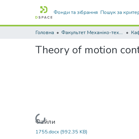
Фонди та зібрання
Пошук за крите
Головна
Факультет Механіко-технологічний
Theory of motion cont
Вантажиться...
Файли
1755.docx
(992.35 KB)