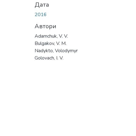
Дата
2016
Автори
Adamchuk, V. V.
Bulgakov, V. M.
Nadykto, Volodymyr
Golovach, I. V.