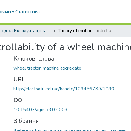
ріями
Статистика
Кафедра Експлуатації та технічного сервісу машин
Theory of motion controllability of a wheel machine-tractoraggregate
rollability of a wheel machi
Ключові слова
wheel tractor
,
machine aggregate
URI
http://elar.tsatu.edu.ua/handle/123456789/1090
DOI
10.15407/agrisp3.02.003
Зібрання
Кафедра Експлуатації та технічного сервісу машин