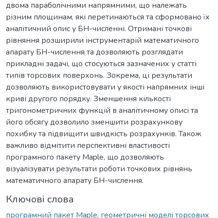
двома параболічними напрямними, що належать
різним площинам, які перетинаються та сформовано їх
аналітичний опис у БН-численні. Отримані точкові
рівняння розширили інструментарій математичного
апарату БН-числення та дозволяють розглядати
прикладні задачі, що стосуються зазначених у статті
типів торсових поверхонь. Зокрема, ці результати
дозволяють використовувати у якості напрямних інші
криві другого порядку. Зменшення кількості
тригонометричних функцій в аналітичному описі та
його обсягу дозволило зменшити розрахункову
похибку та підвищити швидкість розрахунків. Також
важливо відмітити перспективні властивості
програмного пакету Maple, що дозволяють
візуалізувати результати роботи точкових рівнянь
математичного апарату БН-числення.
Ключові слова
програмний пакет Maple
,
геометричні моделі торсових