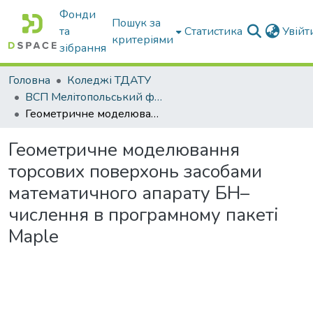
Фонди
Пошук за
та
Статистика
Увій
критеріями
зібрання
Головна
Коледжі ТДАТУ
ВСП Мелітопольський фаховий коледж ТДАТУ
Геометричне моделювання торсових поверхонь засобами математичного апарату БН–числення в програмному пакеті Maple
Геометричне моделювання
торсових поверхонь засобами
математичного апарату БН–
числення в програмному пакеті
Maple