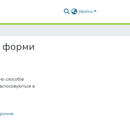
Увійти
ї форми
ю способів
астосовуються в
тричне