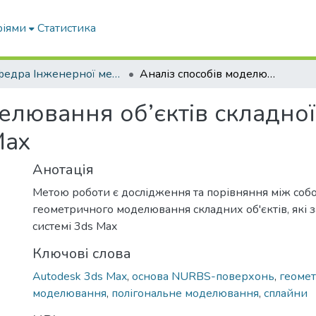
ріями
Статистика
Кафедра Інженерної механіки та комп'ютерного проектування
Аналіз способів моделювання об’єктів складної форми інструментами 3ds Max
делювання об’єктів складно
Max
Анотація
Метою роботи є дослідження та порівняння між собо
геометричного моделювання складних об'єктів, які з
системі 3ds Max
Ключові слова
Autodesk 3ds Max
,
основа NURBS-поверхонь
,
геоме
моделювання
,
полігональне моделювання
,
сплайни