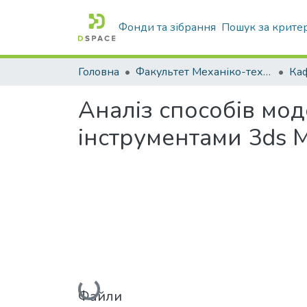
Фонди та зібрання
Пошук за крите
Головна
Факультет Механіко-технологічний
Аналіз способів мо
інструментами 3ds 
Вантажиться...
Файли