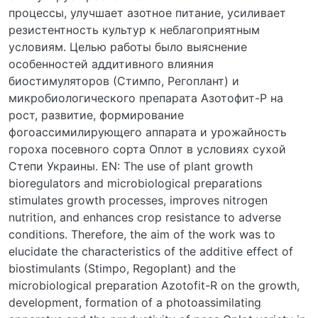
процессы, улучшает азотное питание, усиливает
резистентность культур к неблагоприятным
условиям. Целью работы было выяснение
особенностей аддитивного влияния
биостимуляторов (Стимпо, Регоплант) и
микробиологического препарата Азотофит-Р на
рост, развитие, формирование
фогоассимилирующего аппарата и урожайность
гороха посевного сорта Оплот в условиях сухой
Степи Украины. EN: The use of plant growth
bioregulators and microbiological preparations
stimulates growth processes, improves nitrogen
nutrition, and enhances crop resistance to adverse
conditions. Therefore, the aim of the work was to
elucidate the characteristics of the additive effect of
biostimulants (Stimpo, Regoplant) and the
microbiological preparation Azotofit-R on the growth,
development, formation of a photoassimilating