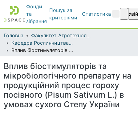
Фонди
Пошук за
та
Статистика
Уві
критеріями
зібрання
Головна
Факультет Агротехнологій та екології
Кафедра Рослинництва та садівництва ім. професора В.В. Калитки
Вплив біостимуляторів та мікробіологічного препарату на продукційний процес гороху посівного (Pisum Sativum L.) в умовах сухого Степу України
Вплив біостимуляторів та
мікробіологічного препарату на
продукційний процес гороху
посівного (Pisum Sativum L.) в
умовах сухого Степу України