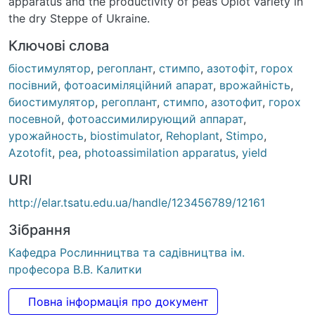
apparatus and the productivity of peas Oplot variety in
the dry Steppe of Ukraine.
Ключові слова
біостимулятор
,
регоплант
,
стимпо
,
азотофіт
,
горох
посівний
,
фотоасиміляційний апарат
,
врожайність
,
биостимулятор
,
регоплант
,
стимпо
,
азотофит
,
горох
посевной
,
фотоассимилирующий аппарат
,
урожайность
,
biostimulator
,
Rehoplant
,
Stimpo
,
Azotofit
,
pea
,
photoassimilation apparatus
,
yield
URI
http://elar.tsatu.edu.ua/handle/123456789/12161
Зібрання
Кафедра Рослинництва та садівництва ім.
професора В.В. Калитки
Повна інформація про документ