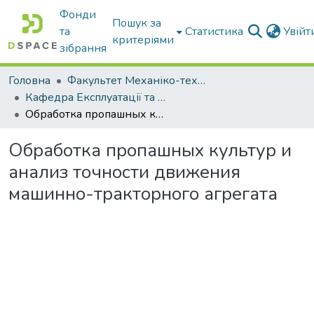
Фонди
Пошук за
та
Статистика
Увій
критеріями
зібрання
Головна
Факультет Механіко-технологічний
Кафедра Експлуатації та технічного сервісу машин
Обработка пропашных культур и анализ точности движения машинно-тракторного агрегата
Обработка пропашных культур и
анализ точности движения
машинно-тракторного агрегата