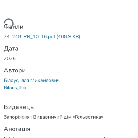
житься...
Файли
74-248-PB_10-16.pdf
(408.9 KB)
Дата
2026
Автори
Білоус, Ілля Михайлович
Bilous, Illia
Видавець
Запоріжжя : Видавничий дім «Гельветика»
Анотація