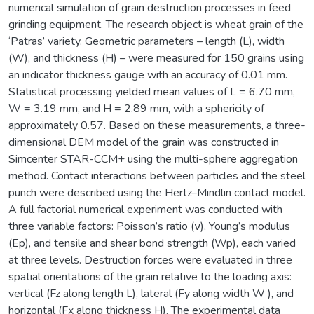
numerical simulation of grain destruction processes in feed
grinding equipment. The research object is wheat grain of the
‘Patras’ variety. Geometric parameters – length (L), width
(W), and thickness (H) – were measured for 150 grains using
an indicator thickness gauge with an accuracy of 0.01 mm.
Statistical processing yielded mean values of L = 6.70 mm,
W = 3.19 mm, and H = 2.89 mm, with a sphericity of
approximately 0.57. Based on these measurements, a three-
dimensional DEM model of the grain was constructed in
Simcenter STAR-CCM+ using the multi-sphere aggregation
method. Contact interactions between particles and the steel
punch were described using the Hertz–Mindlin contact model.
A full factorial numerical experiment was conducted with
three variable factors: Poisson’s ratio (ν), Young’s modulus
(Ep), and tensile and shear bond strength (Wp), each varied
at three levels. Destruction forces were evaluated in three
spatial orientations of the grain relative to the loading axis:
vertical (Fz along length L), lateral (Fy along width W ), and
horizontal (Fx along thickness H). The experimental data