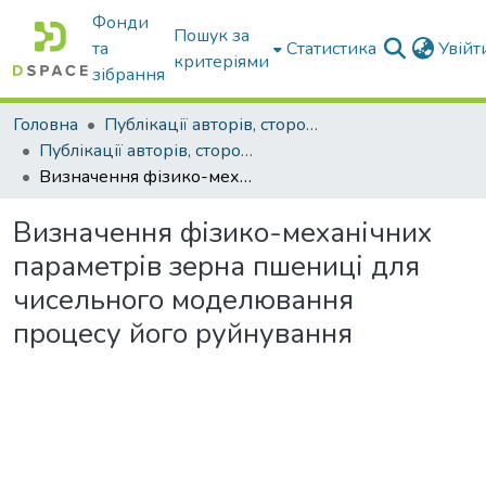
Фонди
Пошук за
та
Статистика
Увій
критеріями
зібрання
Головна
Публікації авторів, сторонніх університету
Публікації авторів, сторонніх університету
Визначення фізико-механічних параметрів зерна пшениці для чисельного моделювання процесу його руйнування
Визначення фізико-механічних
параметрів зерна пшениці для
чисельного моделювання
процесу його руйнування