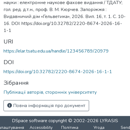
науки : електронне наукове фахове видання / ТДАТУ;
гол. ред. д.т.н., проф. В. М. Кюрчев. Запоріжжя :
Видавничий дім «Гельветика», 2026. Вип. 16, т. 1. С. 10-
16. DOI: https://doi.org/10.32782/2220-8674-2026-16-
1-1
URI
https://elar.tsatu.edu.ua/handle/123456789/20979
DOI
https://doi.org/10.32782/2220-8674-2026-16-1-1
Зібрання
Публікації авторів, сторонніх університету
Повна інформація про документ
DSpace software
copyright © 2002-2026
LYRASIS
алаштування
Accessibility
Політика
Угода
Sen