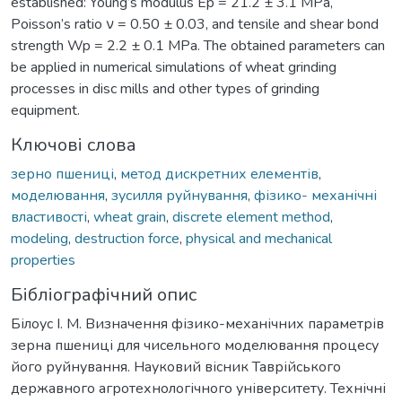
established: Young’s modulus Ep = 21.2 ± 3.1 MPa,
Poisson’s ratio ν = 0.50 ± 0.03, and tensile and shear bond
strength Wp = 2.2 ± 0.1 MPa. The obtained parameters can
be applied in numerical simulations of wheat grinding
processes in disc mills and other types of grinding
equipment.
Ключові слова
зерно пшениці
,
метод дискретних елементів
,
моделювання
,
зусилля руйнування
,
фізико- механічні
властивості
,
wheat grain
,
discrete element method
,
modeling
,
destruction force
,
physical and mechanical
properties
Бібліографічний опис
Білоус І. М. Визначення фізико-механічних параметрів
зерна пшениці для чисельного моделювання процесу
його руйнування. Науковий вісник Таврійського
державного агротехнологічного університету. Технічні