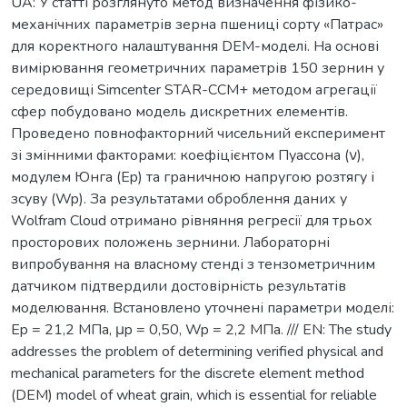
UA: У статті розглянуто метод визначення фізико-
механічних параметрів зерна пшениці сорту «Патрас»
для коректного налаштування DEM-моделі. На основі
вимірювання геометричних параметрів 150 зернин у
середовищі Simcenter STAR-CCM+ методом агрегації
сфер побудовано модель дискретних елементів.
Проведено повнофакторний чисельний експеримент
зі змінними факторами: коефіцієнтом Пуассона (ν),
модулем Юнга (Ep) та граничною напругою розтягу і
зсуву (Wp). За результатами оброблення даних у
Wolfram Cloud отримано рівняння регресії для трьох
просторових положень зернини. Лабораторні
випробування на власному стенді з тензометричним
датчиком підтвердили достовірність результатів
моделювання. Встановлено уточнені параметри моделі:
Ep = 21,2 МПа, μp = 0,50, Wp = 2,2 МПа. /// EN: The study
addresses the problem of determining verified physical and
mechanical parameters for the discrete element method
(DEM) model of wheat grain, which is essential for reliable